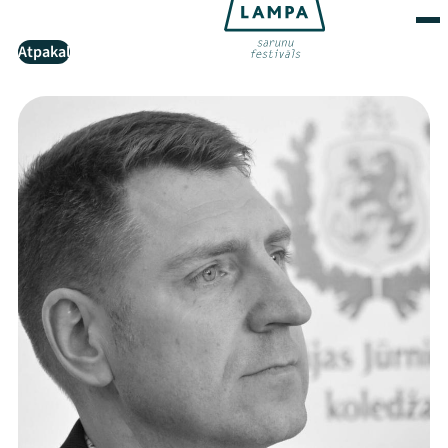
Atpakaļ