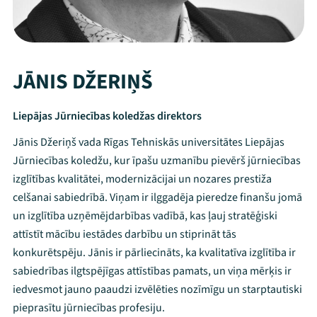
JĀNIS DŽERIŅŠ
Liepājas Jūrniecības koledžas direktors
Jānis Džeriņš vada Rīgas Tehniskās universitātes Liepājas
Jūrniecības koledžu, kur īpašu uzmanību pievērš jūrniecības
izglītības kvalitātei, modernizācijai un nozares prestiža
celšanai sabiedrībā. Viņam ir ilggadēja pieredze finanšu jomā
un izglītība uzņēmējdarbības vadībā, kas ļauj stratēģiski
attīstīt mācību iestādes darbību un stiprināt tās
konkurētspēju. Jānis ir pārliecināts, ka kvalitatīva izglītība ir
Mana programma
sabiedrības ilgtspējīgas attīstības pamats, un viņa mērķis ir
iedvesmot jauno paaudzi izvēlēties nozīmīgu un starptautiski
pieprasītu jūrniecības profesiju.
Festivāls