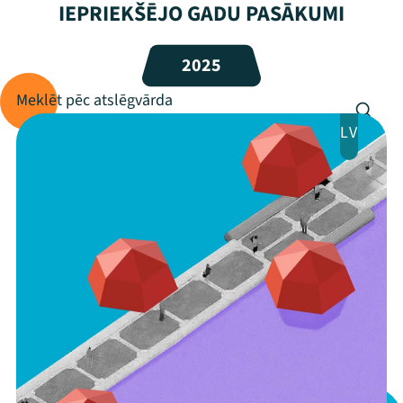
IEPRIEKŠĒJO GADU PASĀKUMI
Programma
2025
Arhīvs
Viņi bija LAMPĀ 2026
LV
Jaunumi
Ziedo
Veikals
Kontakti