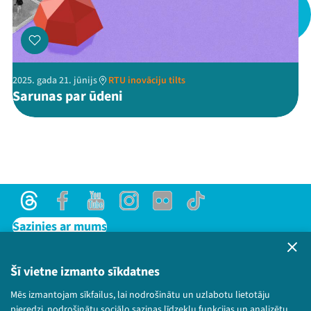
Threads
Facebook
Youtube
X
Instagram
Flick
TikTok
2025. gada 21. jūnijs
RTU inovāciju tilts
Sarunas par ūdeni
Threads
Facebook
Youtube
Instagram
Flick
TikTok
Sazinies ar mums
Privātuma politika
Lietošanas noteikumi un sīkdatņu politika
Šī vietne izmanto sīkdatnes
Bērnu aizsardzības politika
Mēs izmantojam sīkfailus, lai nodrošinātu un uzlabotu lietotāju
© 2026 Sarunu festivāls LAMPA Visas tiesības
pieredzi, nodrošinātu sociālo saziņas līdzekļu funkcijas un analizētu