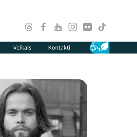
Threads
Facebook
Youtube
Instagram
Flick
TikTok
Veikals
Kontakti
Pieejamība
Ilgtspēja