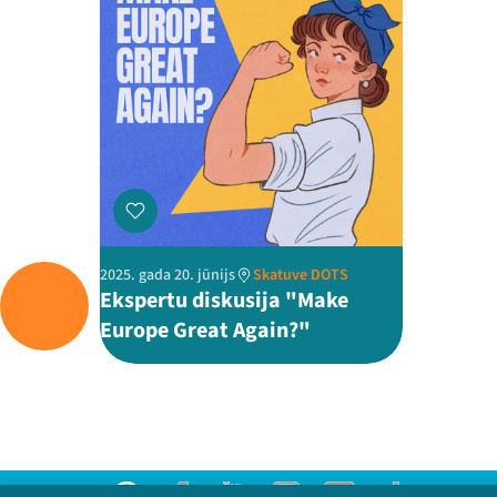
2025. gada 20. jūnijs
Skatuve DOTS
Ekspertu diskusija "Make
Europe Great Again?"