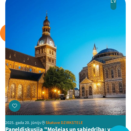
LV
Mana programma
Festivāls
Programma
Arhīvs
Viņi bija LAMPĀ 2026
Jaunumi
2025. gada 20. jūnijs
Skatuve DZIRKSTELE
Ziedo
Paneļdiskusija "Mošejas un sabiedrība: vai