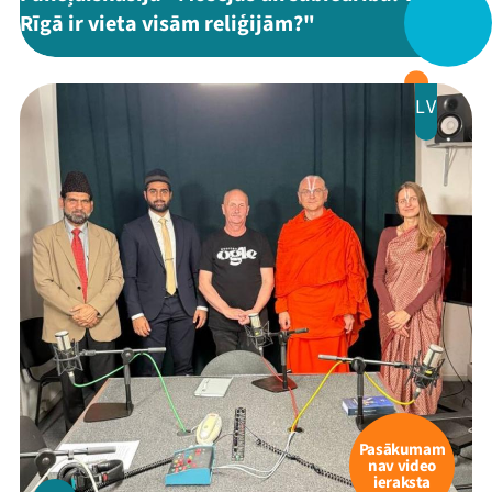
Rīgā ir vieta visām reliģijām?"
Veikals
Kontakti
LV
Threads
Facebook
Youtube
X
Instagram
Flick
TikTok
Pasākumam
nav video
ieraksta