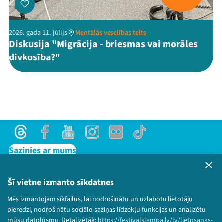
2026. gada 11. jūlijs
Mentālās veselības telts
Diskusija "Migrācija - briesmas vai morāles
divkosība?"
Threads
Facebook
Youtube
Instagram
Flick
TikTok
Sazinies ar mums
Privātuma politika
Lietošanas noteikumi un sīkdatņu politika
Šī vietne izmanto sīkdatnes
Bērnu aizsardzības politika
Mēs izmantojam sīkfailus, lai nodrošinātu un uzlabotu lietotāju
© 2026 Sarunu festivāls LAMPA Visas tiesības
pieredzi, nodrošinātu sociālo saziņas līdzekļu funkcijas un analizētu
paturētas.
mūsu datplūsmu. Detalizētāk:
https://festivalslampa.lv/lv/lietosanas-