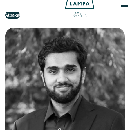
Atpakaļ