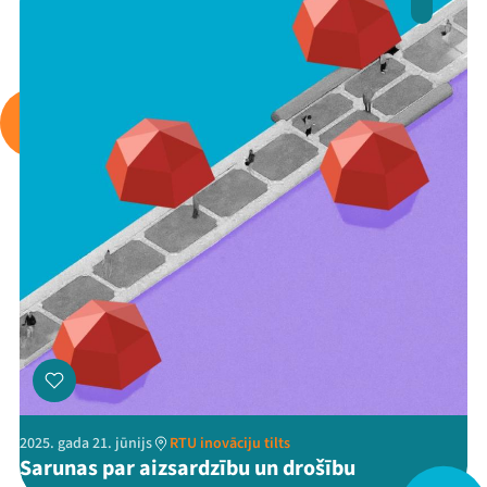
Arhīvs
Viņi bija LAMPĀ 2026
Jaunumi
Ziedo
Veikals
Kontakti
2025. gada 21. jūnijs
RTU inovāciju tilts
Sarunas par aizsardzību un drošību