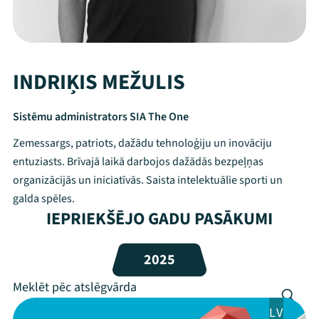
INDRIĶIS MEŽULIS
Sistēmu administrators SIA The One
Zemessargs, patriots, dažādu tehnoloģiju un inovāciju
entuziasts. Brīvajā laikā darbojos dažādās bezpeļņas
organizācijās un iniciatīvās. Saista intelektuālie sporti un
galda spēles.
IEPRIEKŠĒJO GADU PASĀKUMI
Mana programma
Festivāls
2025
Programma
LV