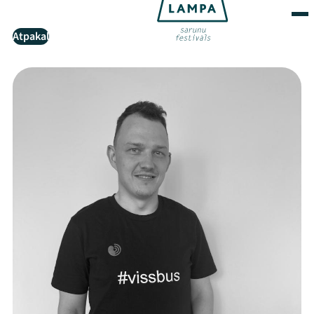
Atpakaļ