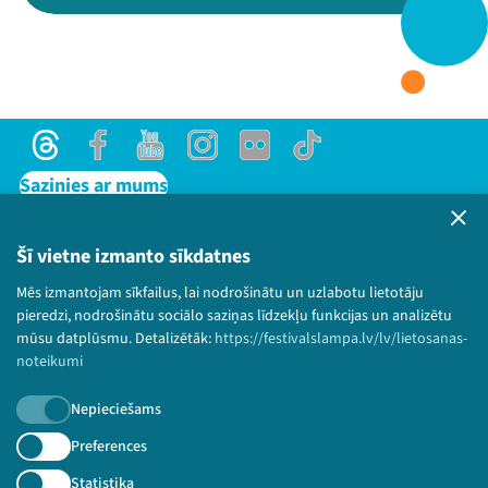
Threads
Facebook
Youtube
X
Instagram
Flick
TikTok
Threads
Facebook
Youtube
Instagram
Flick
TikTok
Sazinies ar mums
Privātuma politika
Lietošanas noteikumi un sīkdatņu politika
Šī vietne izmanto sīkdatnes
Bērnu aizsardzības politika
Mēs izmantojam sīkfailus, lai nodrošinātu un uzlabotu lietotāju
© 2026 Sarunu festivāls LAMPA Visas tiesības
pieredzi, nodrošinātu sociālo saziņas līdzekļu funkcijas un analizētu
paturētas.
mūsu datplūsmu. Detalizētāk:
https://festivalslampa.lv/lv/lietosanas-
noteikumi
Nepieciešams
Piesakies jaunumiem!
Preferences
Statistika