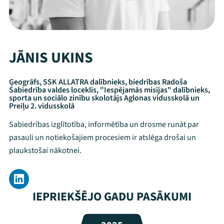
JĀNIS UKINS
Ģeogrāfs, SSK ALLATRA dalībnieks, biedrības Radoša
Sabiedrība valdes loceklis, "Iespējamās misijas" dalībnieks,
sporta un sociālo zinību skolotājs Aglonas vidusskolā un
Preiļu 2. vidusskolā
Sabiedrības izglītotība, informētība un drosme runāt par
pasauli un notiekošajiem procesiem ir atslēga drošai un
plaukstošai nākotnei.
Mana programma
IEPRIEKŠĒJO GADU PASĀKUMI
Festivāls