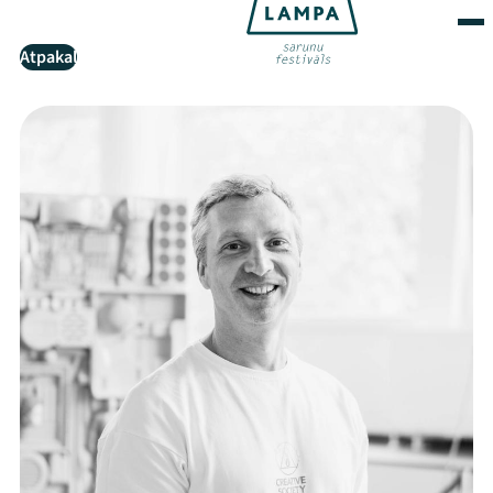
Atpakaļ