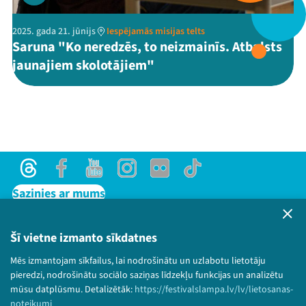
2025. gada 21. jūnijs
Iespējamās misijas telts
Saruna "Ko neredzēs, to neizmainīs. Atbalsts
Threads
Facebook
Youtube
X
Instagram
Flick
TikTok
jaunajiem skolotājiem"
Threads
Facebook
Youtube
Instagram
Flick
TikTok
Sazinies ar mums
Privātuma politika
Lietošanas noteikumi un sīkdatņu politika
Šī vietne izmanto sīkdatnes
Bērnu aizsardzības politika
Mēs izmantojam sīkfailus, lai nodrošinātu un uzlabotu lietotāju
© 2026 Sarunu festivāls LAMPA Visas tiesības
pieredzi, nodrošinātu sociālo saziņas līdzekļu funkcijas un analizētu
paturētas.
mūsu datplūsmu. Detalizētāk:
https://festivalslampa.lv/lv/lietosanas-
noteikumi