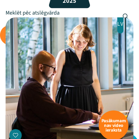
2025
Programma
Arhīvs
LV
Viņi bija LAMPĀ 2026
Jaunumi
Ziedo
Veikals
Kontakti
Pasākumam
nav video
ieraksta