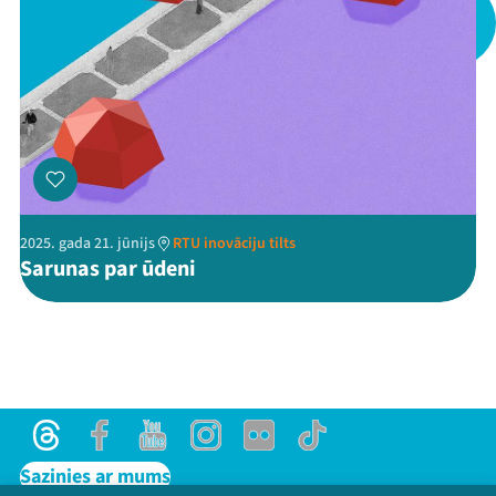
Threads
Facebook
Youtube
X
Instagram
Flick
TikTok
2025. gada 21. jūnijs
RTU inovāciju tilts
Sarunas par ūdeni
Threads
Facebook
Youtube
Instagram
Flick
TikTok
Sazinies ar mums