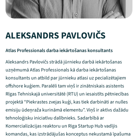
ALEKSANDRS PAVLOVIČS
Atlas Professionals darba iekārtošanas konsultants
Aleksandrs Pavlovičs strādā jūrnieku darbā iekārtošanas
uzņēmumā Atlas Professionals kā darba iekārtošanas
konsultants un atbild par jūrnieku atlasi uz pecializētajiem
offshore kuģiem. Paralēli tam viņš ir zinātniskais asistents
Rīgas Tehniskajā universitātē (RTU) un iesaistīts pētniecības
projektā “Piekrastes zvejas kuģi, kas tiek darbināti ar nulles
emisiju ūdeņraža kurināmā elementu”. Viņš ir aktīvs dažādu
tehnoloģisku iniciatīvu dalībnieks. Sadarbībā ar
Komercializācijas reaktoru un Riga Startup Hub vadījis
Mana programma
komandas, kas izstrādājušas konceptus nekustamā īpašuma