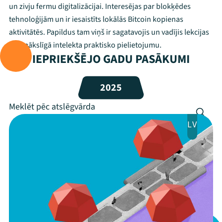
un zivju fermu digitalizācijai. Interesējas par blokķēdes
tehnoloģijām un ir iesaistīts lokālās Bitcoin kopienas
Festivāls
aktivitātēs. Papildus tam viņš ir sagatavojis un vadījis lekcijas
Programma
par mākslīgā intelekta praktisko pielietojumu.
IEPRIEKŠĒJO GADU PASĀKUMI
Arhīvs
2025
Viņi bija LAMPĀ 2026
Jaunumi
LV
Ziedo
Veikals
Kontakti