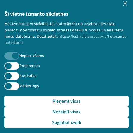
Privātuma politika
Lietošanas noteikumi un sīkdatņu politika
Šī vietne izmanto sīkdatnes
Bērnu aizsardzības politika
Mēs izmantojam sīkfailus, lai nodrošinātu un uzlabotu lietotāju
© 2026 Sarunu festivāls LAMPA Visas tiesības
pieredzi, nodrošinātu sociālo saziņas līdzekļu funkcijas un analizētu
paturētas.
mūsu datplūsmu. Detalizētāk:
https://festivalslampa.lv/lv/lietosanas-
noteikumi
Nepieciešams
Piesakies jaunumiem!
Preferences
Statistika
Nepalaid garām aktuālāko informāciju!
Mārketings
Pieņemt visas
Pieteikties
Noraidīt visas
🔗 https://festivalslampa.lv/lv/dalibnieki/7155
Saglabāt izvēli