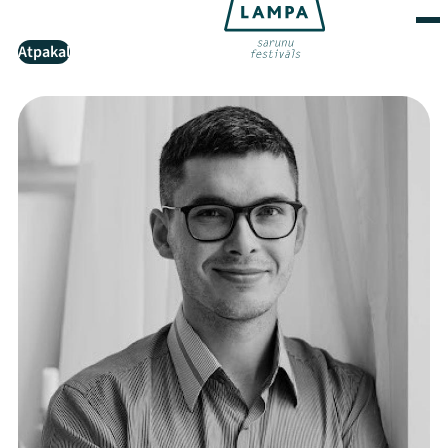
Atpakaļ