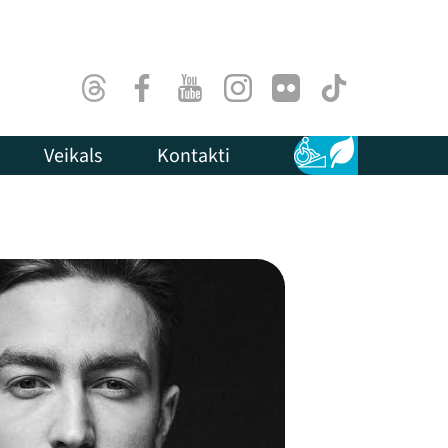
Threads
Facebook
Youtube
Instagram
Flick
TikTok
Veikals
Kontakti
Pieejamība
Ilgtspēja