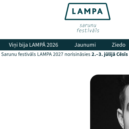
Viņi bija LAMPĀ 2026
Jaunumi
Ziedo
Sarunu festivāls LAMPA 2027 norisināsies
2.–3. jūlijā Cēsīs