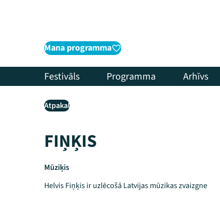
Mana programma
Festivāls
Programma
Arhīvs
Atpakaļ
FIŅĶIS
Mūziķis
Helvis Fiņķis ir uzlēcošā Latvijas mūzikas zvaizgne