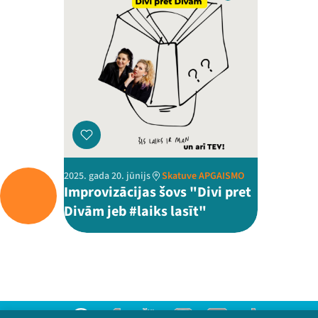
2025. gada 20. jūnijs
Skatuve APGAISMO
Improvizācijas šovs "Divi pret
Divām jeb #laiks lasīt"