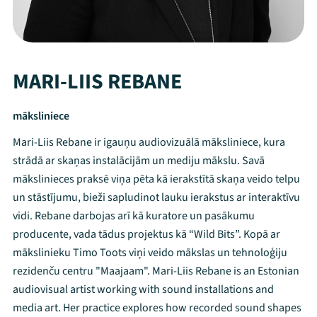
MARI-LIIS REBANE
māksliniece
Mari-Liis Rebane ir igauņu audiovizuālā māksliniece, kura
strādā ar skaņas instalācijām un mediju mākslu. Savā
mākslinieces praksē viņa pēta kā ierakstītā skaņa veido telpu
un stāstījumu, bieži sapludinot lauku ierakstus ar interaktīvu
vidi. Rebane darbojas arī kā kuratore un pasākumu
producente, vada tādus projektus kā “Wild Bits”. Kopā ar
mākslinieku Timo Toots viņi veido mākslas un tehnoloģiju
rezidenču centru "Maajaam". Mari-Liis Rebane is an Estonian
audiovisual artist working with sound installations and
media art. Her practice explores how recorded sound shapes