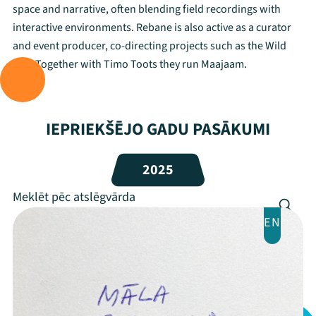
space and narrative, often blending field recordings with
Mana programma
interactive environments. Rebane is also active as a curator
and event producer, co-directing projects such as the Wild
Festivāls
Bits. Together with Timo Toots they run Maajaam.
Programma
Arhīvs
IEPRIEKŠĒJO GADU PASĀKUMI
Viņi bija LAMPĀ 2026
2025
Jaunumi
Ziedo
EN
Veikals
Kontakti