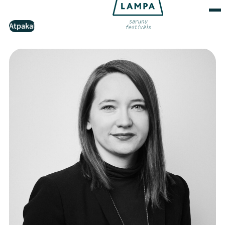
Atpakaļ