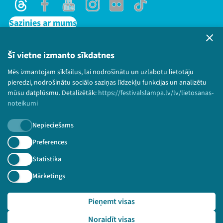
Threads
Facebook
Youtube
Instagram
Flick
TikTok
Sazinies ar mums
Privātuma politika
Lietošanas noteikumi un sīkdatņu politika
Šī vietne izmanto sīkdatnes
Bērnu aizsardzības politika
Mēs izmantojam sīkfailus, lai nodrošinātu un uzlabotu lietotāju
© 2026 Sarunu festivāls LAMPA Visas tiesības
pieredzi, nodrošinātu sociālo saziņas līdzekļu funkcijas un analizētu
paturētas.
mūsu datplūsmu. Detalizētāk:
https://festivalslampa.lv/lv/lietosanas-
noteikumi
Nepieciešams
Piesakies jaunumiem!
Preferences
Statistika
Nepalaid garām aktuālāko informāciju!
Mārketings
Pieņemt visas
Pieteikties
Noraidīt visas