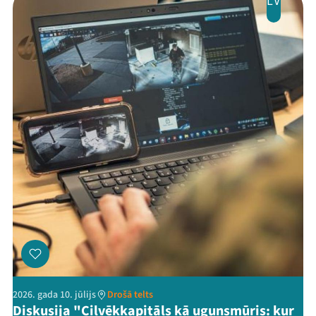
LV
Threads
Facebook
Youtube
X
Instagram
Flick
TikTok
2026. gada 10. jūlijs
Drošā telts
Diskusija "Cilvēkkapitāls kā ugunsmūris: kur