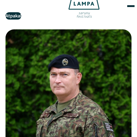
Atpakaļ