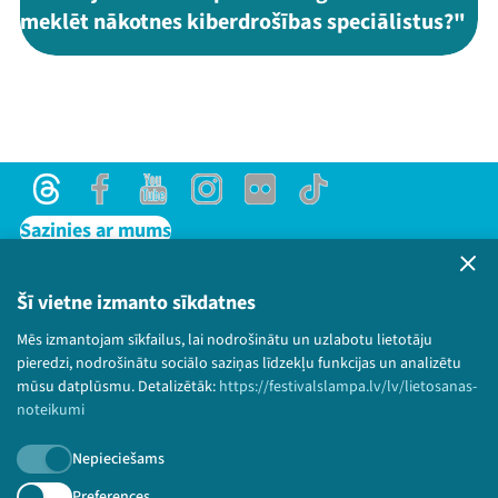
meklēt nākotnes kiberdrošības speciālistus?"
Threads
Facebook
Youtube
Instagram
Flick
TikTok
Sazinies ar mums
Privātuma politika
Lietošanas noteikumi un sīkdatņu politika
Šī vietne izmanto sīkdatnes
Bērnu aizsardzības politika
Mēs izmantojam sīkfailus, lai nodrošinātu un uzlabotu lietotāju
© 2026 Sarunu festivāls LAMPA Visas tiesības
pieredzi, nodrošinātu sociālo saziņas līdzekļu funkcijas un analizētu
paturētas.
mūsu datplūsmu. Detalizētāk:
https://festivalslampa.lv/lv/lietosanas-
noteikumi
Nepieciešams
Piesakies jaunumiem!
Preferences