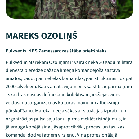
MAREKS OZOLIŅŠ
Pulkvedis, NBS Zemessardzes štāba priekšnieks
Pulkvedim Marekam Ozoliņam ir vairāk nekā 30 gadu militārā
dienesta pieredze dažāda līmeņa komandējošā sastāva
amatos, vadot gan nelielas komandas, gan struktūras līdz pat
2000 cilvēkiem. Katrs amats viņam bijis saistīts ar pārmaiņām
- skaidras misijas definēšanu kolektīvam, iekšējās vides
veidošanu, organizācijas kultūras maiņu un attieksmju
pārskatīšanu. Mareka pieeja sākas ar situācijas izpratni un
organizācijas pulsa sajušanu: pirms meklēt risinājumus, ir
jāierauga kopējā aina, jāsaprot cilvēki, procesi un tas, kas
komandai dod vai atņem virzienu. Viņa profesionālajā