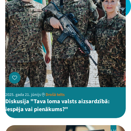
Arhīvs
Viņi bija LAMPĀ 2026
Jaunumi
Ziedo
Veikals
Kontakti
2025. gada 21. jūnijs
Drošā telts
Diskusija "Tava loma valsts aizsardzībā:
iespēja vai pienākums?"