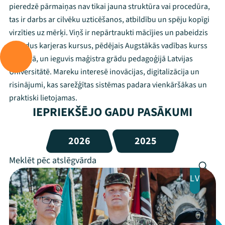
pieredzē pārmaiņas nav tikai jauna struktūra vai procedūra,
tas ir darbs ar cilvēku uzticēšanos, atbildību un spēju kopīgi
virzīties uz mērķi. Viņš ir nepārtraukti mācījies un pabeidzis
dažādus karjeras kursus, pēdējais Augstākās vadības kurss
Igaunijā, un ieguvis maģistra grādu pedagoģijā Latvijas
Universitātē. Mareku interesē inovācijas, digitalizācija un
risinājumi, kas sarežģītas sistēmas padara vienkāršākas un
praktiski lietojamas.
IEPRIEKŠĒJO GADU PASĀKUMI
2026
2025
Mana programma
LV
Festivāls
Programma