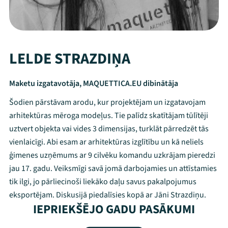
LELDE STRAZDIŅA
Maketu izgatavotāja, MAQUETTICA.EU dibinātāja
Šodien pārstāvam arodu, kur projektējam un izgatavojam
arhitektūras mēroga modeļus. Tie palīdz skatītājam tūlītēji
uztvert objekta vai vides 3 dimensijas, turklāt pārredzēt tās
vienlaicīgi. Abi esam ar arhitektūras izglītību un kā neliels
ģimenes uzņēmums ar 9 cilvēku komandu uzkrājam pieredzi
jau 17. gadu. Veiksmīgi savā jomā darbojamies un attīstamies
tik ilgi, jo pārliecinoši liekāko daļu savus pakalpojumus
Mana programma
eksportējam. Diskusijā piedalīsies kopā ar Jāni Strazdiņu.
IEPRIEKŠĒJO GADU PASĀKUMI
Festivāls