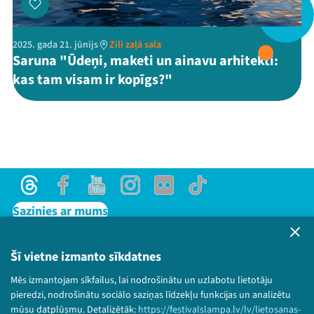
2025. gada 21. jūnijs
Zili zaļā sala
Threads
Facebook
Youtube
X
Instagram
Flick
TikTok
Saruna "Ūdeņi, maketi un ainavu arhitekti:
kas tam visam ir kopīgs?"
Threads
Facebook
Youtube
Instagram
Flick
TikTok
Sazinies ar mums
Privātuma politika
Lietošanas noteikumi un sīkdatņu politika
Šī vietne izmanto sīkdatnes
Bērnu aizsardzības politika
Mēs izmantojam sīkfailus, lai nodrošinātu un uzlabotu lietotāju
© 2026 Sarunu festivāls LAMPA Visas tiesības
pieredzi, nodrošinātu sociālo saziņas līdzekļu funkcijas un analizētu
paturētas.
mūsu datplūsmu. Detalizētāk:
https://festivalslampa.lv/lv/lietosanas-