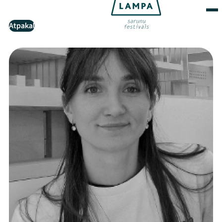
Atpakaļ