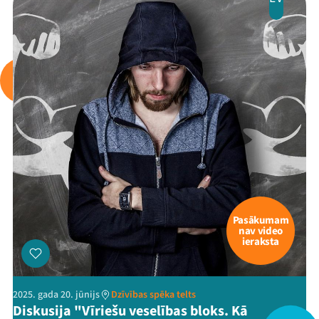
Arhīvs
Viņi bija LAMPĀ 2026
Jaunumi
Ziedo
Veikals
Kontakti
Pasākumam
nav video
ieraksta
2025. gada 20. jūnijs
Dzīvības spēka telts
Diskusija "Vīriešu veselības bloks. Kā