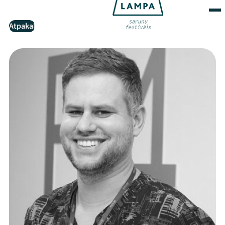
Atpakaļ