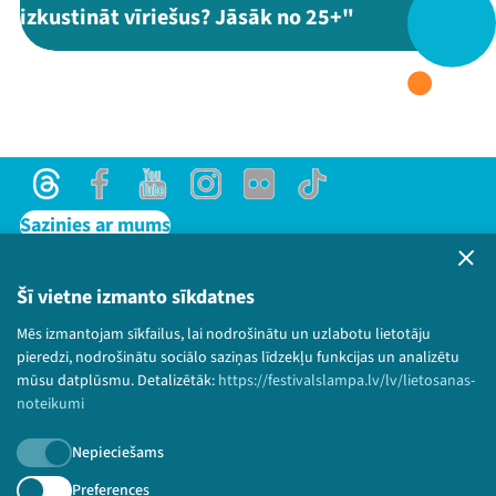
izkustināt vīriešus? Jāsāk no 25+"
Threads
Facebook
Youtube
X
Instagram
Flick
TikTok
Threads
Facebook
Youtube
Instagram
Flick
TikTok
Sazinies ar mums
Privātuma politika
Lietošanas noteikumi un sīkdatņu politika
Šī vietne izmanto sīkdatnes
Bērnu aizsardzības politika
Mēs izmantojam sīkfailus, lai nodrošinātu un uzlabotu lietotāju
© 2026 Sarunu festivāls LAMPA Visas tiesības
pieredzi, nodrošinātu sociālo saziņas līdzekļu funkcijas un analizētu
paturētas.
mūsu datplūsmu. Detalizētāk:
https://festivalslampa.lv/lv/lietosanas-
noteikumi
Nepieciešams
Piesakies jaunumiem!
Preferences