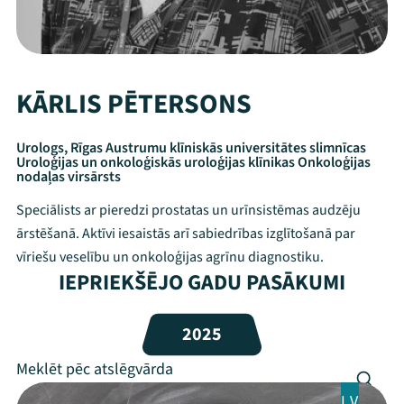
KĀRLIS PĒTERSONS
Urologs, Rīgas Austrumu klīniskās universitātes slimnīcas
Uroloģijas un onkoloģiskās uroloģijas klīnikas Onkoloģijas
nodaļas virsārsts
Speciālists ar pieredzi prostatas un urīnsistēmas audzēju
ārstēšanā. Aktīvi iesaistās arī sabiedrības izglītošanā par
vīriešu veselību un onkoloģijas agrīnu diagnostiku.
IEPRIEKŠĒJO GADU PASĀKUMI
Mana programma
2025
Festivāls
Programma
LV