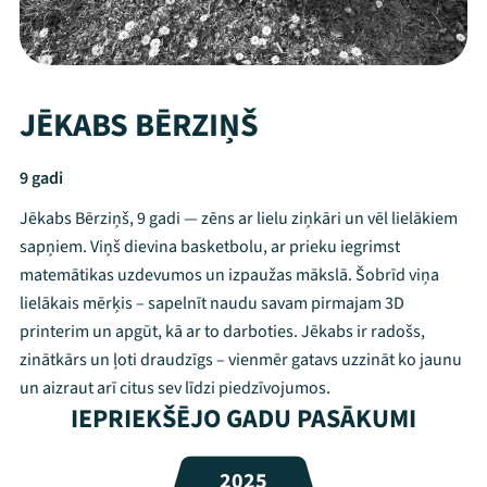
JĒKABS BĒRZIŅŠ
9 gadi
Jēkabs Bērziņš, 9 gadi — zēns ar lielu ziņkāri un vēl lielākiem
sapņiem. Viņš dievina basketbolu, ar prieku iegrimst
matemātikas uzdevumos un izpaužas mākslā. Šobrīd viņa
lielākais mērķis – sapelnīt naudu savam pirmajam 3D
printerim un apgūt, kā ar to darboties. Jēkabs ir radošs,
zinātkārs un ļoti draudzīgs – vienmēr gatavs uzzināt ko jaunu
Mana programma
un aizraut arī citus sev līdzi piedzīvojumos.
IEPRIEKŠĒJO GADU PASĀKUMI
Festivāls
2025