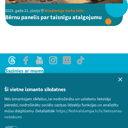
2025. gada 21. jūnijs
Mūsdienīga darba telts
Threads
Facebook
Youtube
X
Instagram
Flick
TikTok
Bērnu panelis par taisnīgu atalgojumu
Threads
Facebook
Youtube
Instagram
Flick
TikTok
Sazinies ar mums
Privātuma politika
Lietošanas noteikumi un sīkdatņu politika
Šī vietne izmanto sīkdatnes
Bērnu aizsardzības politika
Mēs izmantojam sīkfailus, lai nodrošinātu un uzlabotu lietotāju
© 2026 Sarunu festivāls LAMPA Visas tiesības
pieredzi, nodrošinātu sociālo saziņas līdzekļu funkcijas un analizētu
paturētas.
mūsu datplūsmu. Detalizētāk:
https://festivalslampa.lv/lv/lietosanas-
noteikumi