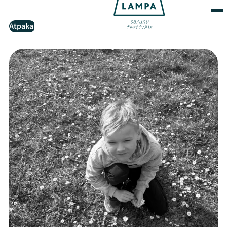
Atpakaļ