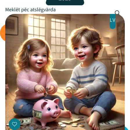
Programma
Arhīvs
LV
Viņi bija LAMPĀ 2026
Jaunumi
Ziedo
Veikals
Kontakti