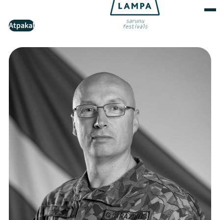
Atpakaļ