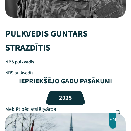
PULKVEDIS GUNTARS
STRAZDĪTIS
NBS pulkvedis
NBS pulkvedis.
IEPRIEKŠĒJO GADU PASĀKUMI
Mana programma
2025
Festivāls
Programma
EN