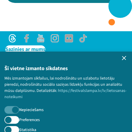
Threads
Facebook
Youtube
X
Instagram
Flick
TikTok
Threads
Facebook
Youtube
Instagram
Flick
TikTok
Sazinies ar mums
Privātuma politika
Lietošanas noteikumi un sīkdatņu politika
Šī vietne izmanto sīkdatnes
Bērnu aizsardzības politika
Mēs izmantojam sīkfailus, lai nodrošinātu un uzlabotu lietotāju
© 2026 Sarunu festivāls LAMPA Visas tiesības
pieredzi, nodrošinātu sociālo saziņas līdzekļu funkcijas un analizētu
paturētas.
mūsu datplūsmu. Detalizētāk:
https://festivalslampa.lv/lv/lietosanas-
noteikumi
Nepieciešams
Piesakies jaunumiem!
Preferences
Statistika
Nepalaid garām aktuālāko informāciju!