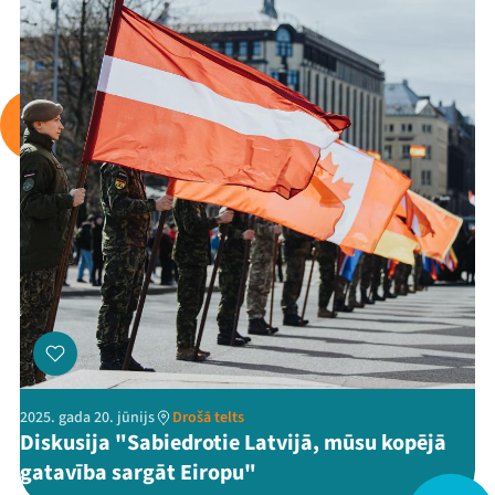
Arhīvs
Viņi bija LAMPĀ 2026
Jaunumi
Ziedo
Veikals
Kontakti
2025. gada 20. jūnijs
Drošā telts
Diskusija "Sabiedrotie Latvijā, mūsu kopējā
gatavība sargāt Eiropu"