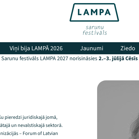
Viņi bija LAMPĀ 2026
Jaunumi
Ziedo
Sarunu festivāls LAMPA 2027 norisināsies
2.–3. jūlijā Cēsīs
šu pieredzi juridiskajā jomā,
vātajā un nevalstiskajā sektorā.
anizācijās – Forum of Latvian