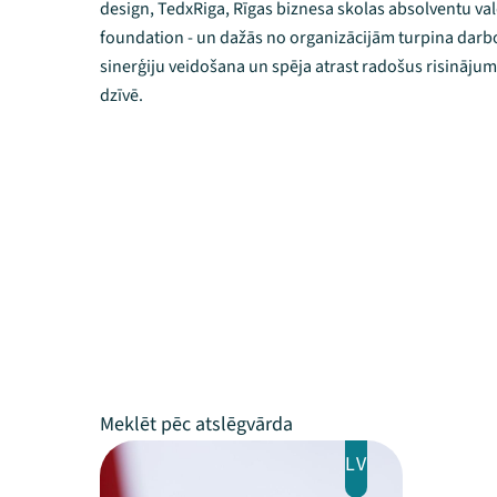
design, TedxRiga, Rīgas biznesa skolas absolventu va
foundation - un dažās no organizācijām turpina darbot
sinerģiju veidošana un spēja atrast radošus risināju
dzīvē.
LV