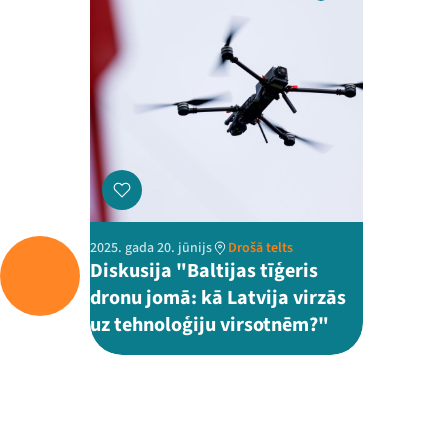
2025. gada 20. jūnijs
Drošā telts
Diskusija "Baltijas tīģeris
dronu jomā: kā Latvija virzās
uz tehnoloģiju virsotnēm?"