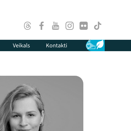
Threads
Facebook
Youtube
Instagram
Flick
TikTok
Veikals
Kontakti
Pieejamība
Ilgtspēja