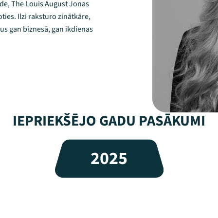
lde, The Louis August Jonas
ies. Ilzi raksturo zinātkāre,
mus gan biznesā, gan ikdienas
IEPRIEKŠĒJO GADU PASĀKUMI
2025