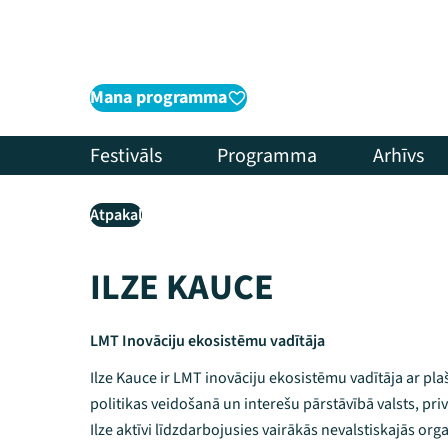
Mana programma
Festivāls
Programma
Arhīvs
Atpakaļ
ILZE KAUCE
LMT Inovāciju ekosistēmu vadītāja
Ilze Kauce ir LMT inovāciju ekosistēmu vadītāja ar pla
politikas veidošanā un interešu pārstāvībā valsts, pri
Ilze aktīvi līdzdarbojusies vairākās nevalstiskajās org