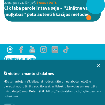
2025. gada 21. jūnijs
Skatuve DOTS
Cik laba parole ir tava seja – "Zinātne vai
Threads
Facebook
Youtube
X
Instagram
Flick
TikTok
muļķības" pēta autentifikācijas metodes
Threads
Facebook
Youtube
Instagram
Flick
TikTok
Sazinies ar mums
Privātuma politika
Lietošanas noteikumi un sīkdatņu politika
Šī vietne izmanto sīkdatnes
Bērnu aizsardzības politika
Mēs izmantojam sīkfailus, lai nodrošinātu un uzlabotu lietotāju
© 2026 Sarunu festivāls LAMPA Visas tiesības
pieredzi, nodrošinātu sociālo saziņas līdzekļu funkcijas un analizētu
paturētas.
mūsu datplūsmu. Detalizētāk:
https://festivalslampa.lv/lv/lietosanas-
noteikumi