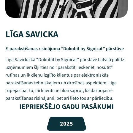
LĪGA SAVICKA
E-parakstīšanas risinājuma “Dokobit by Signicat” pārstāve
Līga Savicka kā “Dokobit by Signicat” pārstāve Latvijā palīdz
uzņēmumiem šķirties no “parakstīt, ieskenēt, nosūtīt”
rutīnas un ik dienu izglīto klientus par elektroniskās
parakstīšanas tehniskajiem un drošības aspektiem. Līga
rūpējas par to, lai klienti ne tikai saprot, kā darbojas e-
parakstīšanas risinājumi, bet arī lieto tos ar pārliecību.
Mana programma
IEPRIEKŠĒJO GADU PASĀKUMI
Festivāls
2025