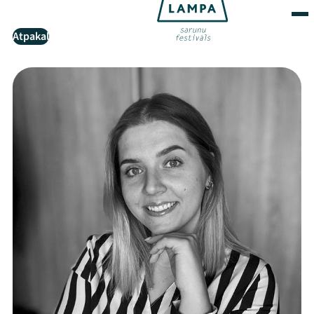
Atpakaļ