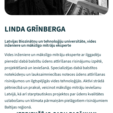
LINDA GRĪNBERGA
Latvijas Biozinātņu un tehnoloģiju universitāte, vides
inženiere un mākslīgo mitrāju eksperte
Vides inženiere un mākslīgo mitrāju eksperte ar ilggadēju
pieredzi dabā balstītu ūdens attīrīšanas risinājumu izpētē,
projektēšanā un ieviešanā. Specializējas dabā balstītos
notekūdeņu un lauksaimniecības noteces ūdens attīrīšanas
risinājumos un ilgtspējīgās vides tehnoloģijās. Aktīvi strādā
pētniecībā un praksē, veicinot mākslīgo mitrāju ieviešanu
Latvijā, kā arī starptautiskos projektos par ūdens kvalitātes
uzlabošanu un klimata pārmaiņām pielāgotiem risinājumiem
Baltijas reģionā.