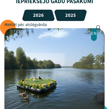
IEPRIEKŠĒJO GADU PASĀKUMI
2026
2025
EN
Mana programma
Festivāls
Programma
Arhīvs
Viņi bija LAMPĀ 2026