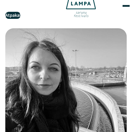
Atpakaļ