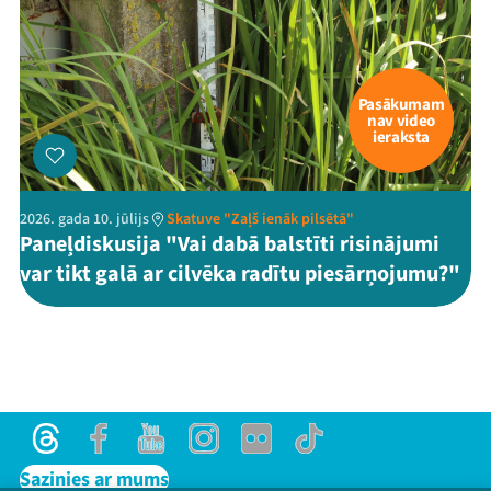
Pasākumam
nav video
ieraksta
2026. gada 10. jūlijs
Skatuve "Zaļš ienāk pilsētā"
Paneļdiskusija "Vai dabā balstīti risinājumi
var tikt galā ar cilvēka radītu piesārņojumu?"
Threads
Facebook
Youtube
Instagram
Flick
TikTok
Sazinies ar mums