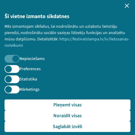
Privātuma politika
Lietošanas noteikumi un sīkdatņu politika
Šī vietne izmanto sīkdatnes
Bērnu aizsardzības politika
Mēs izmantojam sīkfailus, lai nodrošinātu un uzlabotu lietotāju
© 2026 Sarunu festivāls LAMPA Visas tiesības
pieredzi, nodrošinātu sociālo saziņas līdzekļu funkcijas un analizētu
paturētas.
mūsu datplūsmu. Detalizētāk:
https://festivalslampa.lv/lv/lietosanas-
noteikumi
Nepieciešams
Piesakies jaunumiem!
Preferences
Statistika
Nepalaid garām aktuālāko informāciju!
Mārketings
Pieņemt visas
Pieteikties
Noraidīt visas
🔗 https://festivalslampa.lv/lv/dalibnieki/7044
Saglabāt izvēli