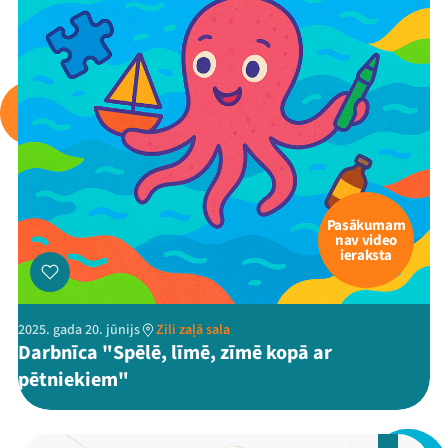
Mana programma
Festivāls
Programma
Pasākumam
Arhīvs
nav video
ieraksta
Viņi bija LAMPĀ 2026
Jaunumi
2025. gada 20. jūnijs
Zili zaļā sala
Darbnīca "Spēlē, līmē, zīmē kopā ar
Ziedo
pētniekiem"
Veikals