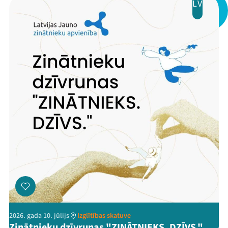
LV
Kontakti
Threads
Facebook
Youtube
X
Instagram
Flick
TikTok
2026. gada 10. jūlijs
Izglītības skatuve
Zinātnieku dzīvrunas "ZINĀTNIEKS. DZĪVS."