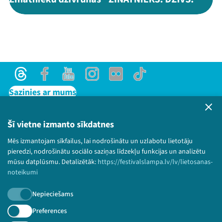
Threads
Facebook
Youtube
Instagram
Flick
TikTok
Sazinies ar mums
Privātuma politika
Lietošanas noteikumi un sīkdatņu politika
Šī vietne izmanto sīkdatnes
Bērnu aizsardzības politika
Mēs izmantojam sīkfailus, lai nodrošinātu un uzlabotu lietotāju
© 2026 Sarunu festivāls LAMPA Visas tiesības
pieredzi, nodrošinātu sociālo saziņas līdzekļu funkcijas un analizētu
paturētas.
mūsu datplūsmu. Detalizētāk:
https://festivalslampa.lv/lv/lietosanas-
noteikumi
Nepieciešams
Piesakies jaunumiem!
Preferences