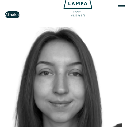
Atpakaļ