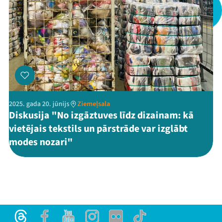
Threads
Facebook
Youtube
X
Instagram
Flick
TikTok
2025. gada 20. jūnijs
Ziemeļsala
Diskusija "No izgāztuves līdz dizainam: kā
vietējais tekstils un pārstrāde var izglābt
modes nozari"
Threads
Facebook
Youtube
Instagram
Flick
TikTok