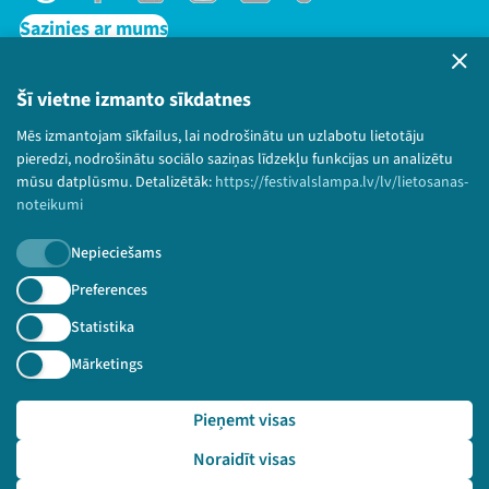
Sazinies ar mums
Privātuma politika
Lietošanas noteikumi un sīkdatņu politika
Šī vietne izmanto sīkdatnes
Bērnu aizsardzības politika
Mēs izmantojam sīkfailus, lai nodrošinātu un uzlabotu lietotāju
© 2026 Sarunu festivāls LAMPA Visas tiesības
pieredzi, nodrošinātu sociālo saziņas līdzekļu funkcijas un analizētu
paturētas.
mūsu datplūsmu. Detalizētāk:
https://festivalslampa.lv/lv/lietosanas-
noteikumi
Nepieciešams
Piesakies jaunumiem!
Preferences
Statistika
Nepalaid garām aktuālāko informāciju!
Mārketings
Pieņemt visas
Pieteikties
Noraidīt visas
🔗 https://festivalslampa.lv/lv/dalibnieki/7020