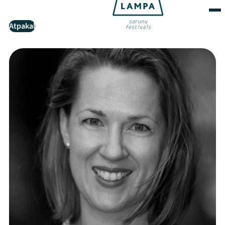
Atpakaļ