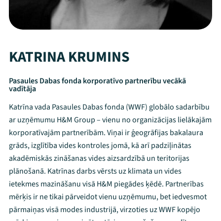
KATRINA KRUMINS
Pasaules Dabas fonda korporatīvo partnerību vecākā
vadītāja
Katrīna vada Pasaules Dabas fonda (WWF) globālo sadarbību
ar uzņēmumu H&M Group – vienu no organizācijas lielākajām
korporatīvajām partnerībām. Viņai ir ģeogrāfijas bakalaura
grāds, izglītība vides kontroles jomā, kā arī padziļinātas
akadēmiskās zināšanas vides aizsardzībā un teritorijas
plānošanā. Katrīnas darbs vērsts uz klimata un vides
ietekmes mazināšanu visā H&M piegādes ķēdē. Partnerības
mērķis ir ne tikai pārveidot vienu uzņēmumu, bet iedvesmot
pārmaiņas visā modes industrijā, virzoties uz WWF kopējo