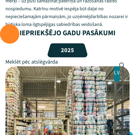
mērķi – uz pusi samazināt patēriņa un ražošanas radīto
Mana programma
nospiedumu. Katrīnu motivē iespēja būt daļai no
nepieciešamajām pārmaiņām, jo uzņēmējdarbības nozarei ir
Festivāls
būtiska loma ilgtspējīgas sabiedrības veidošanā.
IEPRIEKŠĒJO GADU PASĀKUMI
Programma
Arhīvs
2025
Viņi bija LAMPĀ 2026
LV
Jaunumi
Ziedo
Veikals
Kontakti