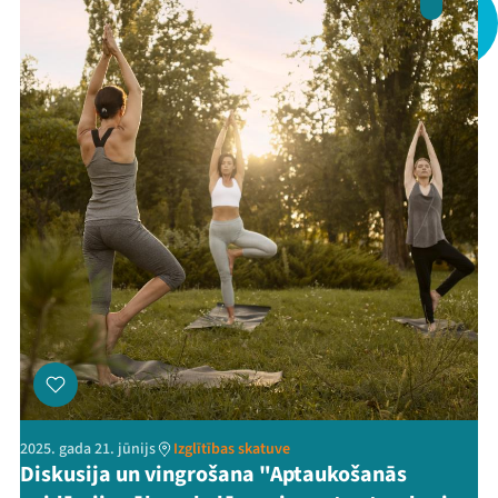
Kontakti
Threads
Facebook
Youtube
X
Instagram
Flick
TikTok
2025. gada 21. jūnijs
Izglītības skatuve
Diskusija un vingrošana "Aptaukošanās