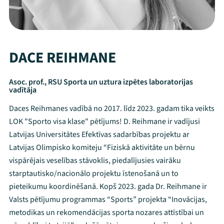
DACE REIHMANE
Asoc. prof., RSU Sporta un uztura izpētes laboratorijas
vadītāja
Daces Reihmanes vadībā no 2017. līdz 2023. gadam tika veikts
LOK "Sporto visa klase" pētījums! D. Reihmane ir vadījusi
Latvijas Universitātes Efektīvas sadarbības projektu ar
Latvijas Olimpisko komiteju “Fiziskā aktivitāte un bērnu
vispārējais veselības stāvoklis, piedalījusies vairāku
starptautisko/nacionālo projektu īstenošanā un to
pieteikumu koordinēšanā. Kopš 2023. gada Dr. Reihmane ir
Valsts pētījumu programmas “Sports” projekta “Inovācijas,
metodikas un rekomendācijas sporta nozares attīstībai un