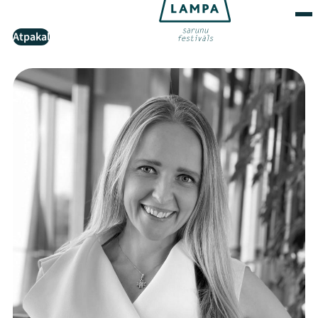
Atpakaļ