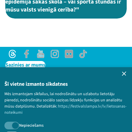
epidēmija sākas skolā – vai sporta stundas ir
mūsu valsts vienīgā cerība?"
Threads
Facebook
Youtube
Instagram
Flick
TikTok
Sazinies ar mums
Privātuma politika
Lietošanas noteikumi un sīkdatņu politika
Šī vietne izmanto sīkdatnes
Bērnu aizsardzības politika
Mēs izmantojam sīkfailus, lai nodrošinātu un uzlabotu lietotāju
© 2026 Sarunu festivāls LAMPA Visas tiesības
pieredzi, nodrošinātu sociālo saziņas līdzekļu funkcijas un analizētu
paturētas.
mūsu datplūsmu. Detalizētāk:
https://festivalslampa.lv/lv/lietosanas-
noteikumi
Nepieciešams