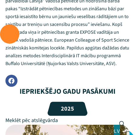
pārvaldībai Latvijā” vadošā pētniece un nodrošina darba
pakas “Izstrādāt pētniecības metodes un zināšanu bāzi par
sportā iesaistīto bērnu un jauniešu veselības rādītājiem un to
saistību ar treniņu un sacensību procesu” ieviešanu. Kopš
Mana programma
2024. gada viņa ir pētniecības granta EXPOSE vadītāja un
TCReX vadošā pātniece. European Colleague of Sport Science
zinātniskās komitejas locekle. Papildus apgūtas dažādas datu
Festivāls
analīzes metodes Interdisciplinārā IT mācību programmā
Programma
Buffalo Universitātē (Ņujorkas Valsts Universitāte, ASV).
Arhīvs
IEPRIEKŠĒJO GADU PASĀKUMI
Viņi bija LAMPĀ 2026
Jaunumi
2025
Ziedo
LV
Veikals