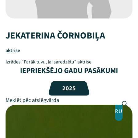
JEKATERINA ČORNOBIĻA
aktrise
Izrādes "Parāk tuvu, lai saredzētu" aktrise
IEPRIEKŠĒJO GADU PASĀKUMI
Mana programma
2025
Festivāls
RU
Programma
Arhīvs