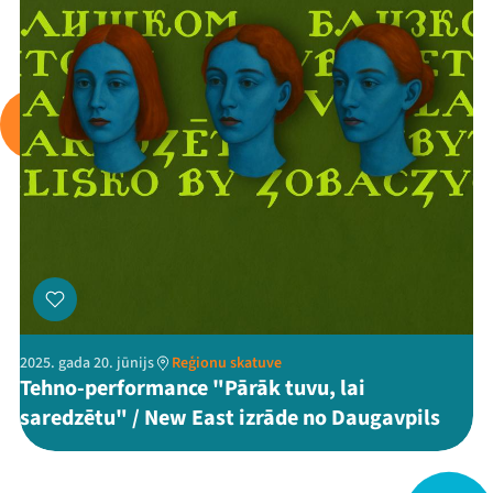
Viņi bija LAMPĀ 2026
Jaunumi
Ziedo
Veikals
Kontakti
2025. gada 20. jūnijs
Reģionu skatuve
Tehno-performance "Pārāk tuvu, lai
saredzētu" / New East izrāde no Daugavpils
Threads
Facebook
Youtube
X
Instagram
Flick
TikTok