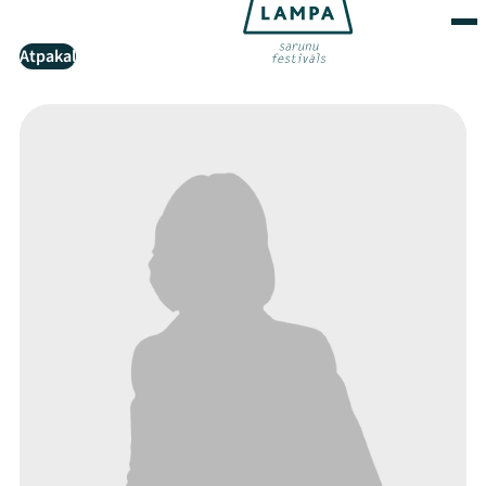
Atpakaļ