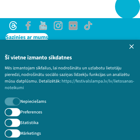
Threads
Facebook
Youtube
Instagram
Flick
TikTok
Sazinies ar mums
Privātuma politika
Lietošanas noteikumi un sīkdatņu politika
Šī vietne izmanto sīkdatnes
Bērnu aizsardzības politika
Mēs izmantojam sīkfailus, lai nodrošinātu un uzlabotu lietotāju
© 2026 Sarunu festivāls LAMPA Visas tiesības
pieredzi, nodrošinātu sociālo saziņas līdzekļu funkcijas un analizētu
paturētas.
mūsu datplūsmu. Detalizētāk:
https://festivalslampa.lv/lv/lietosanas-
noteikumi
Nepieciešams
Piesakies jaunumiem!
Preferences
Statistika
Nepalaid garām aktuālāko informāciju!
Mārketings