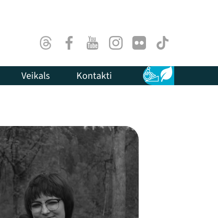
Threads
Facebook
Youtube
Instagram
Flick
TikTok
Veikals
Kontakti
Pieejamība
Ilgtspēja