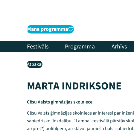
Mana programma
Festivāls
Programma
Arhīvs
Atpakaļ
MARTA INDRIKSONE
Cēsu Valsts ģimnāzijas skolniece
Cēsu Valsts ģimnāzijas skolniece ar interesi par inže
sabiedrisko līdzdalību. "Lampa" festivālā pārstāv s
ar(pret?) politiķiem, aizstāvot jauniešu balsi sabiedrī