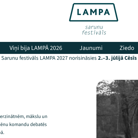
Viņi bija LAMPĀ 2026
Jaunumi
Ziedo
Sarunu festivāls LAMPA 2027 norisināsies
2.–3. jūlijā Cēsīs
nierzinātnēm, mākslu un
kolēnu komandu debatēs
bā.