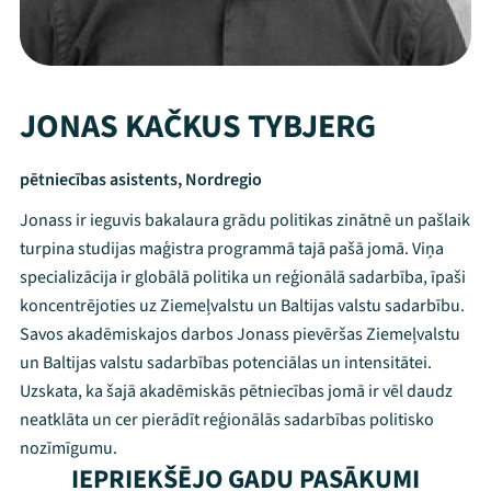
JONAS KAČKUS TYBJERG
pētniecības asistents, Nordregio
Jonass ir ieguvis bakalaura grādu politikas zinātnē un pašlaik
turpina studijas maģistra programmā tajā pašā jomā. Viņa
specializācija ir globālā politika un reģionālā sadarbība, īpaši
koncentrējoties uz Ziemeļvalstu un Baltijas valstu sadarbību.
Savos akadēmiskajos darbos Jonass pievēršas Ziemeļvalstu
un Baltijas valstu sadarbības potenciālas un intensitātei.
Uzskata, ka šajā akadēmiskās pētniecības jomā ir vēl daudz
Mana programma
neatklāta un cer pierādīt reģionālās sadarbības politisko
nozīmīgumu.
IEPRIEKŠĒJO GADU PASĀKUMI
Festivāls