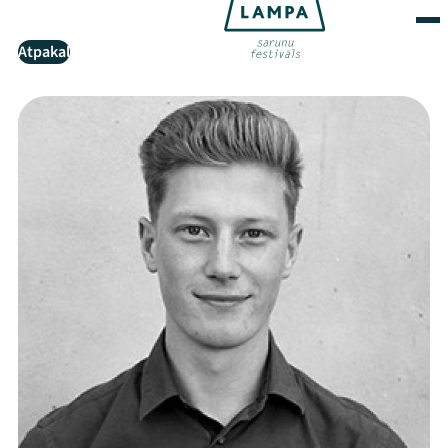
Atpakaļ