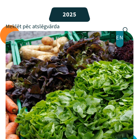
Programma
2025
Arhīvs
EN
Viņi bija LAMPĀ 2026
Jaunumi
Ziedo
Veikals
Kontakti