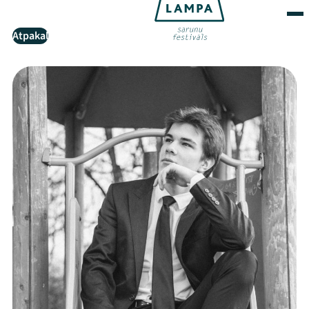
Atpakaļ