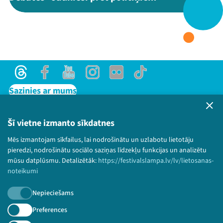
Threads
Facebook
Youtube
X
Instagram
Flick
TikTok
Threads
Facebook
Youtube
Instagram
Flick
TikTok
Sazinies ar mums
Privātuma politika
Lietošanas noteikumi un sīkdatņu politika
Šī vietne izmanto sīkdatnes
Bērnu aizsardzības politika
Mēs izmantojam sīkfailus, lai nodrošinātu un uzlabotu lietotāju
© 2026 Sarunu festivāls LAMPA Visas tiesības
pieredzi, nodrošinātu sociālo saziņas līdzekļu funkcijas un analizētu
paturētas.
mūsu datplūsmu. Detalizētāk:
https://festivalslampa.lv/lv/lietosanas-
noteikumi
Nepieciešams
Piesakies jaunumiem!
Preferences