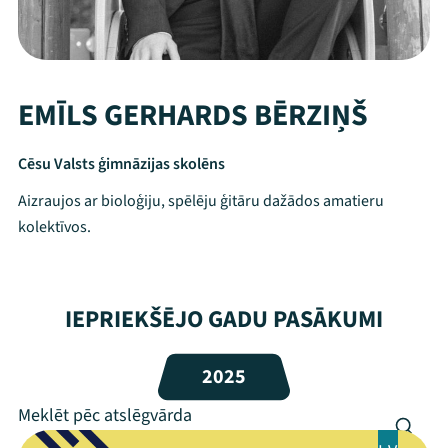
EMĪLS GERHARDS BĒRZIŅŠ
Cēsu Valsts ģimnāzijas skolēns
Aizraujos ar bioloģiju, spēlēju ģitāru dažādos amatieru
kolektīvos.
Mana programma
IEPRIEKŠĒJO GADU PASĀKUMI
Festivāls
2025
Programma