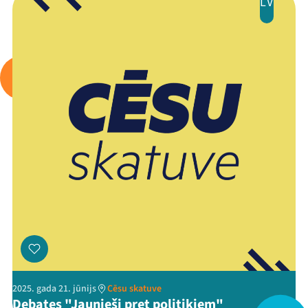
LV
Arhīvs
Viņi bija LAMPĀ 2026
Jaunumi
Ziedo
Veikals
Kontakti
2025. gada 21. jūnijs
Cēsu skatuve
Debates "Jaunieši pret politiķiem"