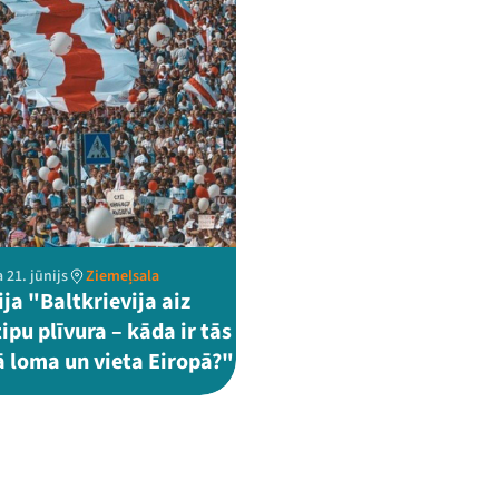
 21. jūnijs
Ziemeļsala
ja "Baltkrievija aiz
ipu plīvura – kāda ir tās
ā loma un vieta Eiropā?"