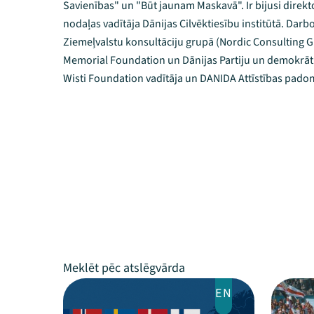
Savienības" un "Būt jaunam Maskavā". Ir bijusi direkt
nodaļas vadītāja Dānijas Cilvēktiesību institūtā. Darbo
Ziemeļvalstu konsultāciju grupā (Nordic Consulting 
Memorial Foundation un Dānijas Partiju un demokrātija
Wisti Foundation vadītāja un DANIDA Attīstības padom
EN