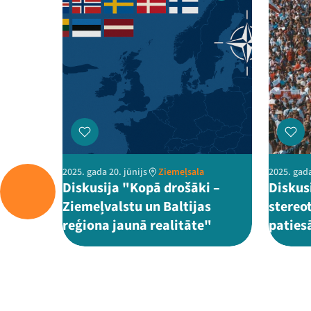
2025. gada 20. jūnijs
Ziemeļsala
2025. gada
Diskusija "Kopā drošāki –
Diskusi
Ziemeļvalstu un Baltijas
stereot
reģiona jaunā realitāte"
paties