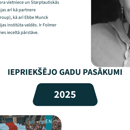
ora vietniece un Starptautiskās
jas arī kā partnere
Group), kā arī Ebbe Munck
s institūta valdēs. Ir Folmer
es ieceltā pārstāve.
IEPRIEKŠĒJO GADU PASĀKUMI
2025
EN