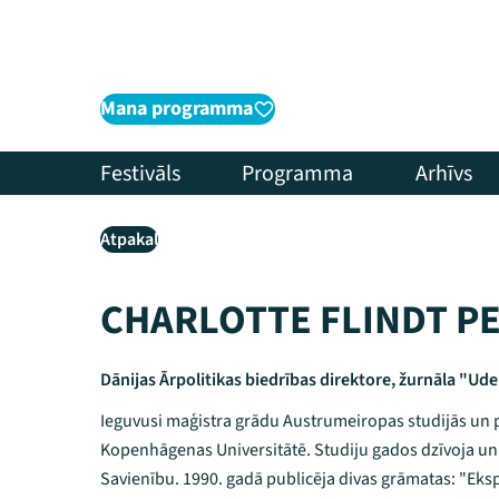
Mana programma
Festivāls
Programma
Arhīvs
Atpakaļ
CHARLOTTE FLINDT P
Dānijas Ārpolitikas biedrības direktore, žurnāla "Ud
Ieguvusi maģistra grādu Austrumeiropas studijās un p
Kopenhāgenas Universitātē. Studiju gados dzīvoja un
Savienību. 1990. gadā publicēja divas grāmatas: "Eks