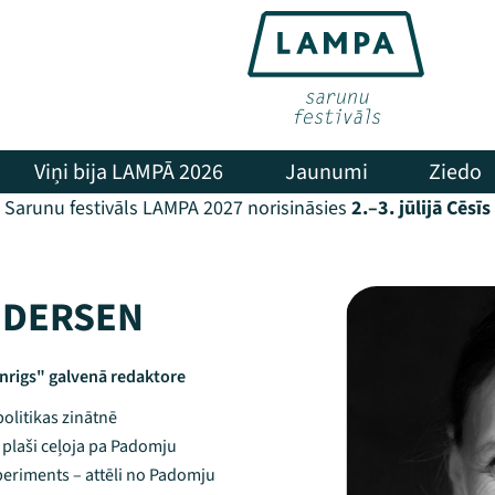
Viņi bija LAMPĀ 2026
Jaunumi
Ziedo
Sarunu festivāls LAMPA 2027 norisināsies
2.–3. jūlijā Cēsīs
EDERSEN
enrigs" galvenā redaktore
olitikas zinātnē
 plaši ceļoja pa Padomju
periments – attēli no Padomju