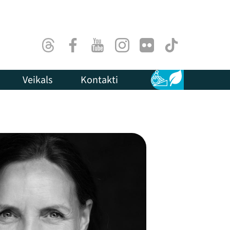
Threads
Facebook
Youtube
Instagram
Flick
TikTok
Veikals
Kontakti
Pieejamība
Ilgtspēja