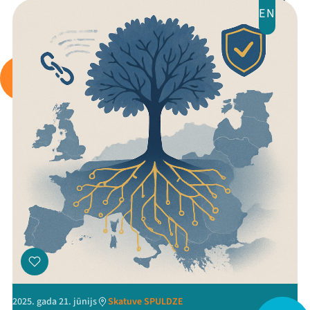
EN
Arhīvs
Viņi bija LAMPĀ 2026
Jaunumi
Ziedo
Veikals
Kontakti
2025. gada 21. jūnijs
Skatuve SPULDZE