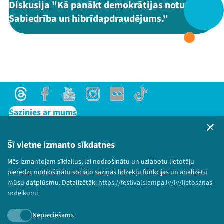
Diskusija "Kā panākt demokrātijas noturību?
Sabiedrība un hibrīdapdraudējums."
Threads
Facebook
Youtube
X
Instagram
Flick
TikTok
Threads
Facebook
Youtube
Instagram
Flick
TikTok
Sazinies ar mums
Privātuma politika
Lietošanas noteikumi un sīkdatņu politika
Šī vietne izmanto sīkdatnes
Bērnu aizsardzības politika
Mēs izmantojam sīkfailus, lai nodrošinātu un uzlabotu lietotāju
© 2026 Sarunu festivāls LAMPA Visas tiesības
pieredzi, nodrošinātu sociālo saziņas līdzekļu funkcijas un analizētu
paturētas.
mūsu datplūsmu. Detalizētāk:
https://festivalslampa.lv/lv/lietosanas-
noteikumi
Nepieciešams