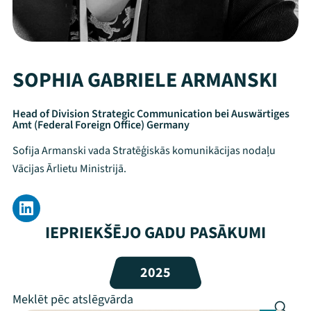
SOPHIA GABRIELE ARMANSKI
Head of Division Strategic Communication bei Auswärtiges
Amt (Federal Foreign Office) Germany
Sofija Armanski vada Stratēģiskās komunikācijas nodaļu
Vācijas Ārlietu Ministrijā.
IEPRIEKŠĒJO GADU PASĀKUMI
Mana programma
Festivāls
2025
Programma