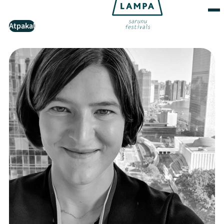
Atpakaļ