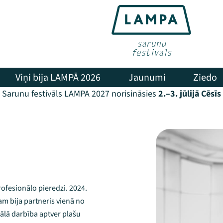
Viņi bija LAMPĀ 2026
Jaunumi
Ziedo
Sarunu festivāls LAMPA 2027 norisināsies
2.–3. jūlijā Cēsīs
rofesionālo pieredzi. 2024.
am bija partneris vienā no
nālā darbība aptver plašu