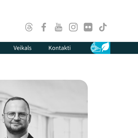
Threads
Facebook
Youtube
Instagram
Flick
TikTok
Veikals
Kontakti
Pieejamība
Ilgtspēja