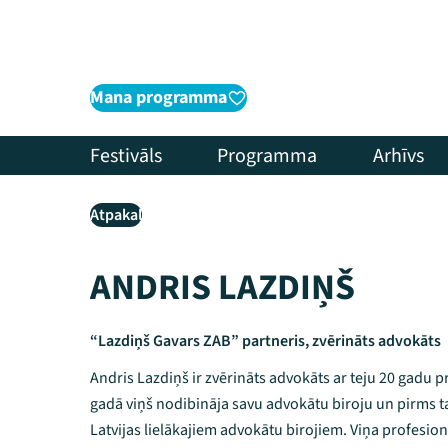
Mana programma
Festivāls
Programma
Arhīvs
Atpakaļ
ANDRIS LAZDIŅŠ
“Lazdiņš Gavars ZAB” partneris, zvērināts advokāts
Andris Lazdiņš ir zvērināts advokāts ar teju 20 gadu p
gadā viņš nodibināja savu advokātu biroju un pirms t
Latvijas lielākajiem advokātu birojiem. Viņa profesio