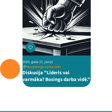
2025. gada 21. jūnijs
Mūsdienīga darba telts
Diskusija "Līderis vai
varmāka? Bosings darba vidē."