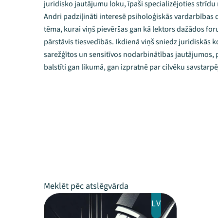
juridisko jautājumu loku, īpaši specializējoties strīdu
Andri padziļināti interesē psiholoģiskās vardarbības d
tēma, kurai viņš pievēršas gan kā lektors dažādos fo
pārstāvis tiesvedībās. Ikdienā viņš sniedz juridiskās k
sarežģītos un sensitīvos nodarbinātības jautājumos, 
balstīti gan likumā, gan izpratnē par cilvēku savstar
LV