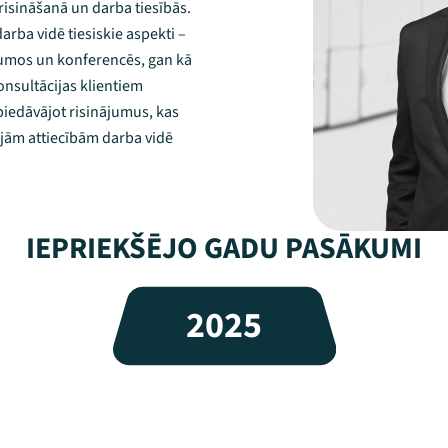
 risināšanā un darba tiesībās.
arba vidē tiesiskie aspekti –
rumos un konferencēs, gan kā
onsultācijas klientiem
piedāvājot risinājumus, kas
pējām attiecībām darba vidē
IEPRIEKŠĒJO GADU PASĀKUMI
2025