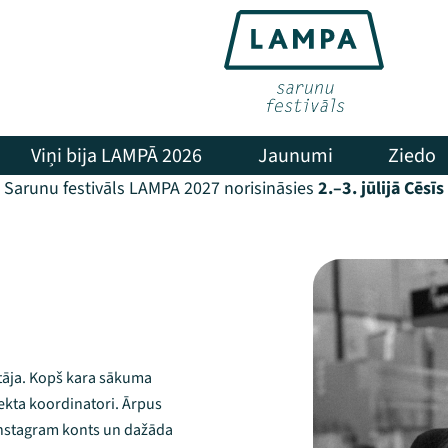
Viņi bija LAMPĀ 2026
Jaunumi
Ziedo
Sarunu festivāls LAMPA 2027 norisināsies
2.–3. jūlijā Cēsīs
ītāja. Kopš kara sākuma
jekta koordinatori. Ārpus
Instagram konts un dažāda