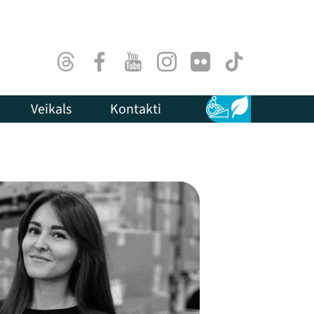
Threads
Facebook
Youtube
Instagram
Flick
TikTok
Veikals
Kontakti
Pieejamība
Ilgtspēja