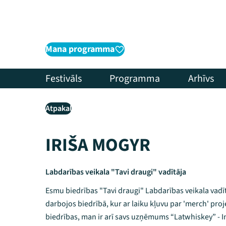
Mana programma
Festivāls
Programma
Arhīvs
Atpakaļ
IRIŠA MOGYR
Labdarības veikala "Tavi draugi" vadītāja
Esmu biedrības "Tavi draugi" Labdarības veikala vad
darbojos biedrībā, kur ar laiku kļuvu par 'merch' pro
biedrības, man ir arī savs uzņēmums “Latwhiskey” - 