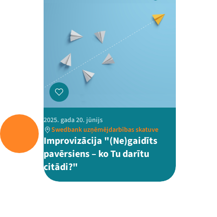
2025. gada 20. jūnijs
Swedbank uzņēmējdarbības skatuve
Improvizācija "(Ne)gaidīts
pavērsiens – ko Tu darītu
citādi?"