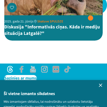
2025. gada 21. jūnijs
Skatuve SPULDZE
Threads
Facebook
Youtube
X
Instagram
Flick
TikTok
Diskusija "Informatīvās cīņas. Kāda ir mediju
situācija Latgalē?"
Threads
Facebook
Youtube
Instagram
Flick
TikTok
Sazinies ar mums
Privātuma politika
Lietošanas noteikumi un sīkdatņu politika
Šī vietne izmanto sīkdatnes
Bērnu aizsardzības politika
Mēs izmantojam sīkfailus, lai nodrošinātu un uzlabotu lietotāju
© 2026 Sarunu festivāls LAMPA Visas tiesības
pieredzi, nodrošinātu sociālo saziņas līdzekļu funkcijas un analizētu