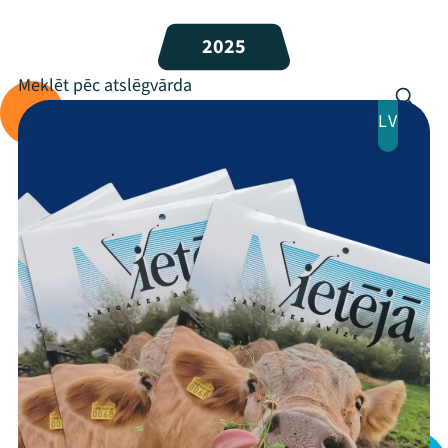
Programma
2025
Arhīvs
LV
Viņi bija LAMPĀ 2026
Jaunumi
Ziedo
Veikals
Kontakti