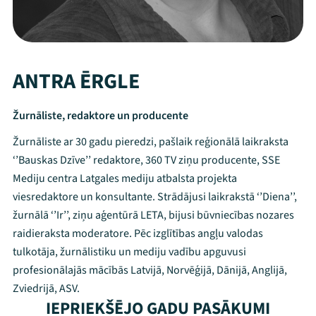
ANTRA ĒRGLE
Žurnāliste, redaktore un producente
Žurnāliste ar 30 gadu pieredzi, pašlaik reģionālā laikraksta
‘’Bauskas Dzīve’’ redaktore, 360 TV ziņu producente, SSE
Mediju centra Latgales mediju atbalsta projekta
viesredaktore un konsultante. Strādājusi laikrakstā ‘’Diena’’,
žurnālā ‘’Ir’’, ziņu aģentūrā LETA, bijusi būvniecības nozares
raidieraksta moderatore. Pēc izglītības angļu valodas
tulkotāja, žurnālistiku un mediju vadību apguvusi
Mana programma
profesionālajās mācībās Latvijā, Norvēģijā, Dānijā, Anglijā,
Zviedrijā, ASV.
IEPRIEKŠĒJO GADU PASĀKUMI
Festivāls