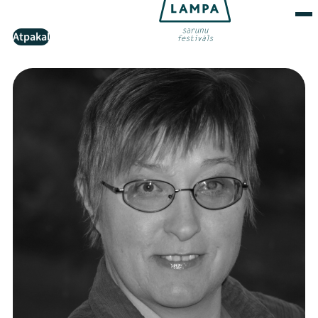
Atpakaļ