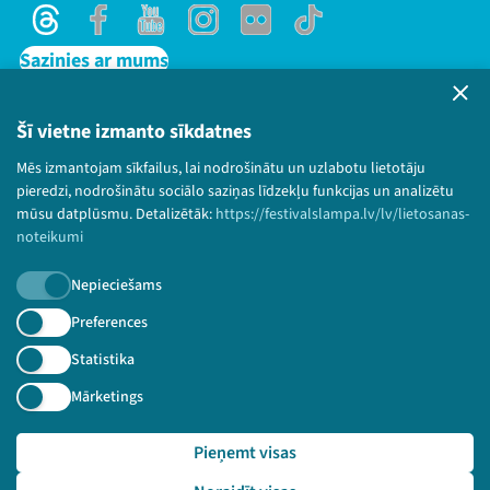
Threads
Facebook
Youtube
Instagram
Flick
TikTok
Sazinies ar mums
Privātuma politika
Lietošanas noteikumi un sīkdatņu politika
Šī vietne izmanto sīkdatnes
Bērnu aizsardzības politika
Mēs izmantojam sīkfailus, lai nodrošinātu un uzlabotu lietotāju
© 2026 Sarunu festivāls LAMPA Visas tiesības
pieredzi, nodrošinātu sociālo saziņas līdzekļu funkcijas un analizētu
paturētas.
mūsu datplūsmu. Detalizētāk:
https://festivalslampa.lv/lv/lietosanas-
noteikumi
Nepieciešams
Piesakies jaunumiem!
Preferences
Statistika
Nepalaid garām aktuālāko informāciju!
Mārketings
Pieņemt visas
Pieteikties