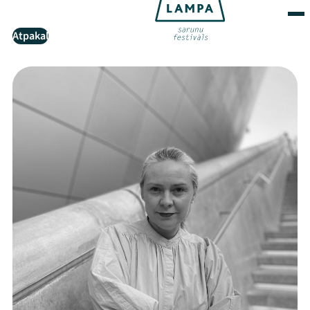
Atpakaļ