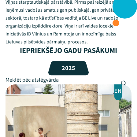
Viļņas starptautiskajā pārstāvībā. Pirms pašreizējā amata viņa
ieņēmusi vadošus amatus gan publiskajā, gan privātajā
Jaunumi
sektorā, tostarp kā attīstības vadītāja BE Live un radošo
organizāciju izpilddirektore. Viņa ir arī valdes locekle
Ziedo
iniciatīvās ID Vilnius un Ramintoja un ir nozīmīga balss
Veikals
Lietuvas pilsētvides pārmaiņu procesos.
IEPRIEKŠĒJO GADU PASĀKUMI
Kontakti
2025
EN
Threads
Facebook
Youtube
X
Instagram
Flick
TikTok