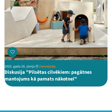
2025. gada 20. jūnijs
Ziemeļsala
Diskusija "Pilsētas cilvēkiem: pagātnes
mantojums kā pamats nākotnei"