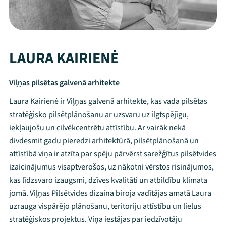
LAURA KAIRIENĖ
Viļņas pilsētas galvenā arhitekte
Laura Kairienė ir Viļņas galvenā arhitekte, kas vada pilsētas
stratēģisko pilsētplānošanu ar uzsvaru uz ilgtspējīgu,
iekļaujošu un cilvēkcentrētu attīstību. Ar vairāk nekā
divdesmit gadu pieredzi arhitektūrā, pilsētplānošanā un
attīstībā viņa ir atzīta par spēju pārvērst sarežģītus pilsētvides
izaicinājumus visaptverošos, uz nākotni vērstos risinājumos,
kas līdzsvaro izaugsmi, dzīves kvalitāti un atbildību klimata
jomā. Viļņas Pilsētvides dizaina biroja vadītājas amatā Laura
uzrauga vispārējo plānošanu, teritoriju attīstību un lielus
stratēģiskos projektus. Viņa iestājas par iedzīvotāju