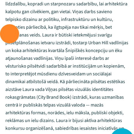
līdzdalību, kopradi un starpnozaru sadarbību, lai arhitektūra
kalpotu gan cilvēkiem, gan vietai. Viņas darbs savieno
telpisko dizainu ar politiku, infrastruktūru un kultūru,
balstoties pārliecībā, ka ilgtspēja nav tikai mērķis, bet
domāšanas veids. Laura ir būtiski ietekmējusi svarīgu
pilsētplānošanas ietvaru izstrādi, tostarp Urban Hill vadlīnijas
un koka arhitektūras kvartāla Šnipiškēs koncepciju un ēku
atjaunošanas vadlīnijas. Viņu īpaši interesē darbs ar
vēsturisko pilsētvidi sadarbībā ar institūcijām un kopienām,
Mana programma
to interpretējot mūsdienu dzīvesveidam un sociālajai
dinamikai atbilstošā veidā. Kā pārliecināta pilsētas estētikas
aizstāve Laura vada Viļņas pilsētas vizuālās identitātes
Festivāls
rokasgrāmatas (City Brand Book) izstrādi, kuras uzmanības
Programma
centrā ir publiskās telpas vizuālā valoda — mazās
arhitektūras formas, norādes, ielu māksla, publiski objekti,
Arhīvs
reklāmas un ielu dizains. Laura ir bijusi aktīva arhitektūras
konkursu organizēšanā, sabiedrības iesaistes iniciatīvās un
Viņi bija LAMPĀ 2026