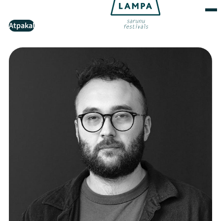
Atpakaļ