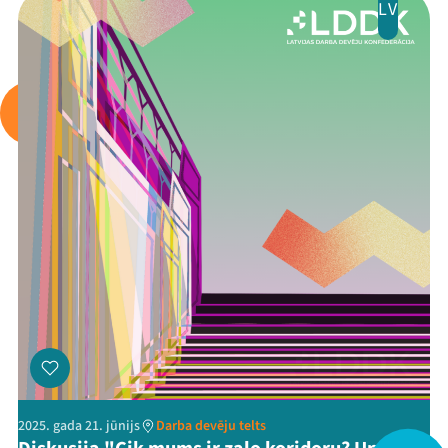
LV
2025. gada 21. jūnijs
Darba devēju telts