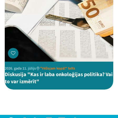
2026. gada 11. jūlijs
"Vēžojam kopā!" telts
Diskusija "Kas ir laba onkoloģijas politika? Vai
to var izmērīt"