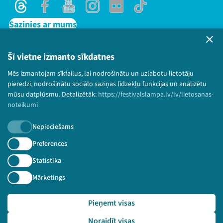
Threads
Facebook
Youtube
Instagram
Flick
TikTok
Sazinies ar mums
Privātuma politika
Lietošanas noteikumi un sīkdatņu politika
Šī vietne izmanto sīkdatnes
Bērnu aizsardzības politika
Mēs izmantojam sīkfailus, lai nodrošinātu un uzlabotu lietotāju
© 2026 Sarunu festivāls LAMPA Visas tiesības
pieredzi, nodrošinātu sociālo saziņas līdzekļu funkcijas un analizētu
paturētas.
mūsu datplūsmu. Detalizētāk:
https://festivalslampa.lv/lv/lietosanas-
noteikumi
Nepieciešams
Piesakies jaunumiem!
Preferences
Statistika
Nepalaid garām aktuālāko informāciju!
Mārketings
Pieņemt visas
Pieteikties
Noraidīt visas