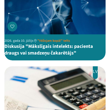
2026. gada 10. jūlijs
"Vēžojam kopā!" telts
Diskusija "Mākslīgais intelekts: pacienta
draugs vai smadzeņu čakarētājs"
LV