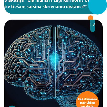
Diskusija "Cik mums ir zaļo koridoru? Un vai
tie tiešām saīsina skrienamo distanci?"
LV
Mana programma
Festivāls
Programma
Arhīvs
Pasākumam
nav video
Viņi bija LAMPĀ 2026
ieraksta