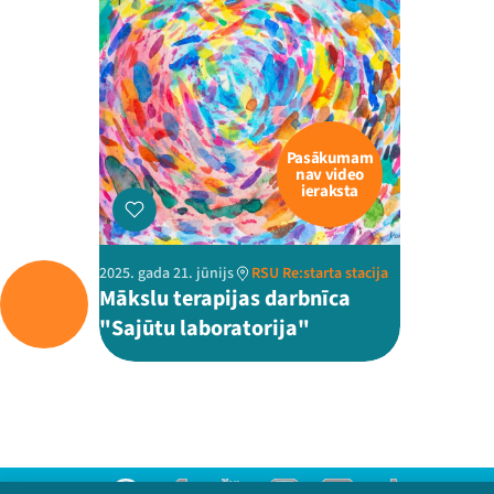
Pasākumam
nav video
ieraksta
2025. gada 21. jūnijs
RSU Re:starta stacija
Mākslu terapijas darbnīca
"Sajūtu laboratorija"