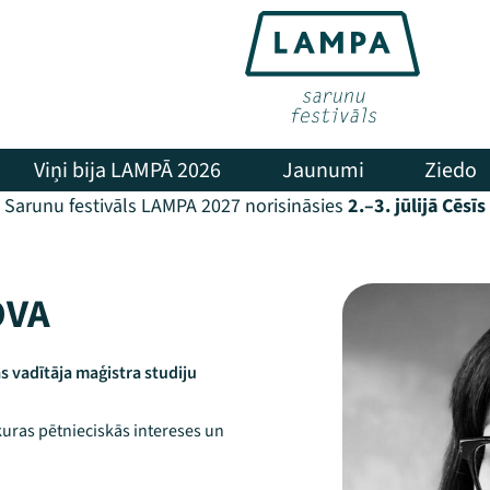
Viņi bija LAMPĀ 2026
Jaunumi
Ziedo
Sarunu festivāls LAMPA 2027 norisināsies
2.–3. jūlijā Cēsīs
OVA
as vadītāja maģistra studiju
kuras pētnieciskās intereses un