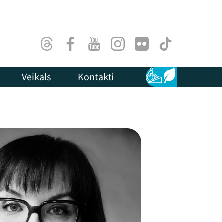
Threads
Facebook
Youtube
Instagram
Flick
TikTok
Veikals
Kontakti
Pieejamība
Ilgtspēja