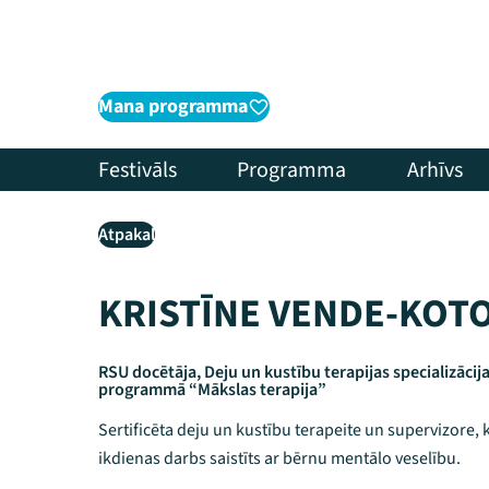
Mana programma
Festivāls
Programma
Arhīvs
Atpakaļ
KRISTĪNE VENDE-KOT
RSU docētāja, Deju un kustību terapijas specializācij
programmā “Mākslas terapija”
Sertificēta deju un kustību terapeite un supervizore, 
ikdienas darbs saistīts ar bērnu mentālo veselību.