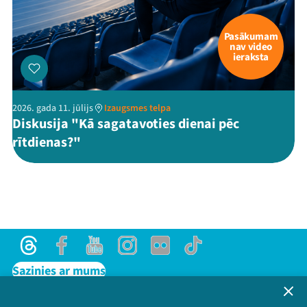
Pasākumam
nav video
ieraksta
2026. gada 11. jūlijs
Izaugsmes telpa
Diskusija "Kā sagatavoties dienai pēc
rītdienas?"
Threads
Facebook
Youtube
Instagram
Flick
TikTok
Sazinies ar mums
Privātuma politika