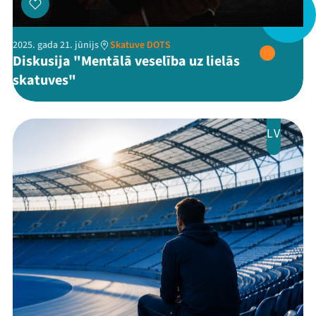
Ziedo
2025. gada 21. jūnijs
Skatuve DOTS
Veikals
Diskusija "Mentālā veselība uz lielās
skatuves"
Kontakti
LV
Threads
Facebook
Youtube
X
Instagram
Flick
TikTok