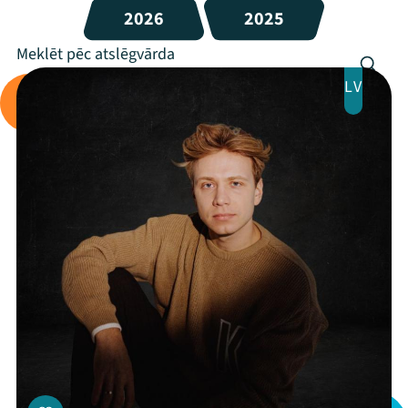
2026
2025
LV
Mana programma
Festivāls
Programma
Arhīvs
Viņi bija LAMPĀ 2026
Jaunumi