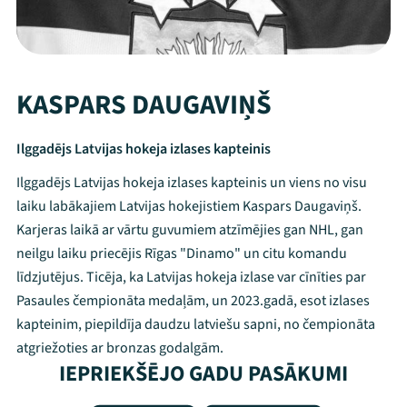
KASPARS DAUGAVIŅŠ
Ilggadējs Latvijas hokeja izlases kapteinis
Ilggadējs Latvijas hokeja izlases kapteinis un viens no visu
laiku labākajiem Latvijas hokejistiem Kaspars Daugaviņš.
Karjeras laikā ar vārtu guvumiem atzīmējies gan NHL, gan
neilgu laiku priecējis Rīgas "Dinamo" un citu komandu
līdzjutējus. Ticēja, ka Latvijas hokeja izlase var cīnīties par
Pasaules čempionāta medaļām, un 2023.gadā, esot izlases
kapteinim, piepildīja daudzu latviešu sapni, no čempionāta
atgriežoties ar bronzas godalgām.
IEPRIEKŠĒJO GADU PASĀKUMI