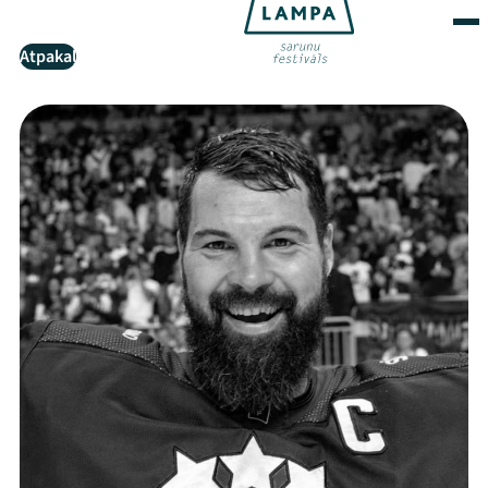
Atpakaļ