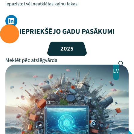
iepazīstot vēl neatklātas kalnu takas.
Festivāls
Programma
IEPRIEKŠĒJO GADU PASĀKUMI
Arhīvs
2025
Viņi bija LAMPĀ 2026
Jaunumi
LV
Ziedo
Veikals
Kontakti