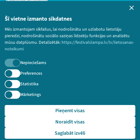
Privātuma politika
Lietošanas noteikumi un sīkdatņu politika
Šī vietne izmanto sīkdatnes
Bērnu aizsardzības politika
Mēs izmantojam sīkfailus, lai nodrošinātu un uzlabotu lietotāju
© 2026 Sarunu festivāls LAMPA Visas tiesības
pieredzi, nodrošinātu sociālo saziņas līdzekļu funkcijas un analizētu
paturētas.
mūsu datplūsmu. Detalizētāk:
https://festivalslampa.lv/lv/lietosanas-
noteikumi
Nepieciešams
Piesakies jaunumiem!
Preferences
Statistika
Nepalaid garām aktuālāko informāciju!
Mārketings
Pieņemt visas
Pieteikties
Noraidīt visas
🔗 https://festivalslampa.lv/lv/dalibnieki/6817
Saglabāt izvēli