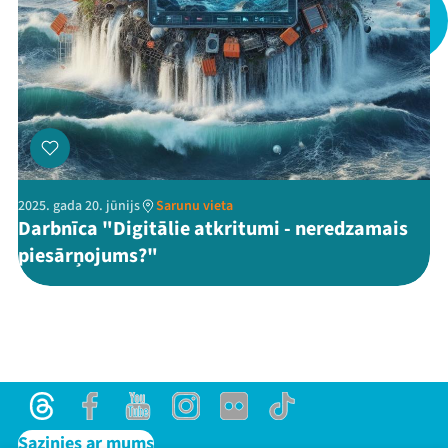
Threads
Facebook
Youtube
X
Instagram
Flick
TikTok
2025. gada 20. jūnijs
Sarunu vieta
Darbnīca "Digitālie atkritumi - neredzamais
piesārņojums?"
Threads
Facebook
Youtube
Instagram
Flick
TikTok
Sazinies ar mums