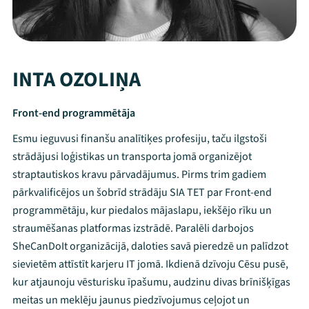
INTA OZOLIŅA
Front-end programmētāja
Esmu ieguvusi finanšu analītiķes profesiju, taču ilgstoši
strādājusi loģistikas un transporta jomā organizējot
straptautiskos kravu pārvadājumus. Pirms trim gadiem
pārkvalificējos un šobrīd strādāju SIA TET par Front-end
programmētāju, kur piedalos mājaslapu, iekšējo rīku un
straumēšanas platformas izstrādē. Paralēli darbojos
SheCanDoIt organizācijā, daloties savā pieredzē un palīdzot
sievietēm attīstīt karjeru IT jomā. Ikdienā dzīvoju Cēsu pusē,
kur atjaunoju vēsturisku īpašumu, audzinu divas brīnišķīgas
meitas un meklēju jaunus piedzīvojumus ceļojot un
Mana programma