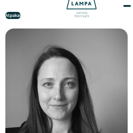
Atpakaļ