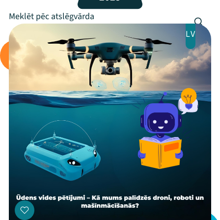
Programma
Arhīvs
LV
Viņi bija LAMPĀ 2026
Jaunumi
Ziedo
Veikals
Kontakti