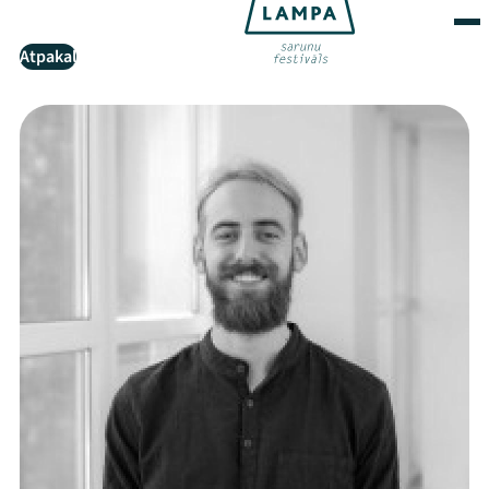
Atpakaļ