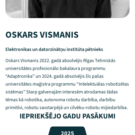
OSKARS VISMANIS
Elektronikas un datorzinātņu institūta pētnieks
Oskars Vismanis 2022. gadā absolvējis Rīgas Tehniskās
universitātes profesionālo bakalaura programmu
“Adaptronika” un 2024. gadā absolvējis šīs pašas
universitātes maģistra programmu “Intelektuālas robotizētas
sistēmas” Starp galvenajām interesēm atrodamas tādas
tēmas kā robotika, autonoma robotu darbība, darbību
Mana programma
primitīvi, robotu savstarpējā un cilvēku-robotu mijiedarbība.
IEPRIEKŠĒJO GADU PASĀKUMI
Festivāls
2025