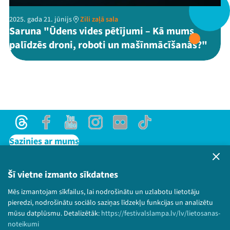
2025. gada 21. jūnijs
Zili zaļā sala
Saruna "Ūdens vides pētījumi – Kā mums
Threads
Facebook
Youtube
X
Instagram
Flick
TikTok
palīdzēs droni, roboti un mašīnmācīšanās?"
Threads
Facebook
Youtube
Instagram
Flick
TikTok
Sazinies ar mums
Privātuma politika
Lietošanas noteikumi un sīkdatņu politika
Šī vietne izmanto sīkdatnes
Bērnu aizsardzības politika
Mēs izmantojam sīkfailus, lai nodrošinātu un uzlabotu lietotāju
© 2026 Sarunu festivāls LAMPA Visas tiesības
pieredzi, nodrošinātu sociālo saziņas līdzekļu funkcijas un analizētu
paturētas.
mūsu datplūsmu. Detalizētāk:
https://festivalslampa.lv/lv/lietosanas-
noteikumi