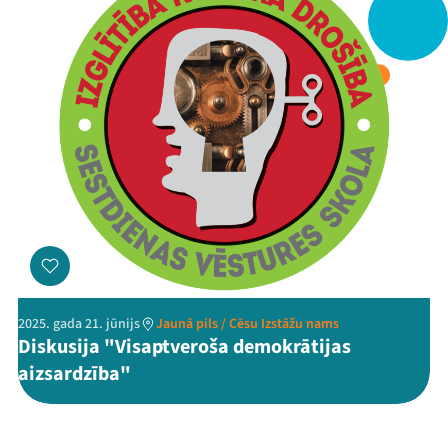
Threads
Facebook
Youtube
X
Instagram
Flick
TikTok
2025. gada 21. jūnijs
Jaunā pils / Cēsu Izstāžu nams
Diskusija "Visaptveroša demokrātijas
aizsardzība"