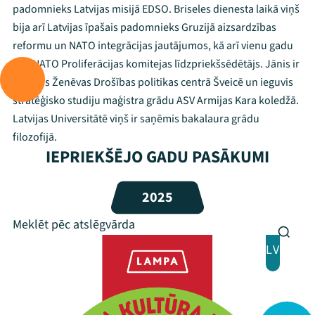
padomnieks Latvijas misijā EDSO. Briseles dienesta laikā viņš
bija arī Latvijas īpašais padomnieks Gruzijā aizsardzības
Mana programma
reformu un NATO integrācijas jautājumos, kā arī vienu gadu
bija NATO Proliferācijas komitejas līdzpriekšsēdētājs. Jānis ir
Festivāls
studējis Ženēvas Drošības politikas centrā Šveicē un ieguvis
stratēģisko studiju maģistra grādu ASV Armijas Kara koledžā.
Programma
Latvijas Universitātē viņš ir saņēmis bakalaura grādu
filozofijā.
Arhīvs
IEPRIEKŠĒJO GADU PASĀKUMI
Viņi bija LAMPĀ 2026
2025
Jaunumi
Ziedo
LV
Veikals
Kontakti