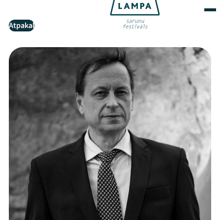
Atpakaļ