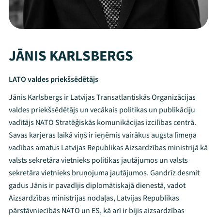
JĀNIS KARLSBERGS
LATO valdes priekšsēdētājs
Jānis Karlsbergs ir Latvijas Transatlantiskās Organizācijas
valdes priekšsēdētājs un vecākais politikas un publikāciju
vadītājs NATO Stratēģiskās komunikācijas izcilības centrā.
Savas karjeras laikā viņš ir ieņēmis vairākus augsta līmeņa
vadības amatus Latvijas Republikas Aizsardzības ministrijā kā
valsts sekretāra vietnieks politikas jautājumos un valsts
sekretāra vietnieks bruņojuma jautājumos. Gandrīz desmit
gadus Jānis ir pavadījis diplomātiskajā dienestā, vadot
Aizsardzības ministrijas nodaļas, Latvijas Republikas
pārstāvniecībās NATO un ES, kā arī ir bijis aizsardzības