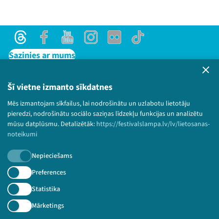
Threads
Facebook
Youtube
Instagram
Flick
TikTok
Sazinies ar mums
Privātuma politika
Lietošanas noteikumi un sīkdatņu politika
Šī vietne izmanto sīkdatnes
Bērnu aizsardzības politika
Mēs izmantojam sīkfailus, lai nodrošinātu un uzlabotu lietotāju
© 2026 Sarunu festivāls LAMPA Visas tiesības
pieredzi, nodrošinātu sociālo saziņas līdzekļu funkcijas un analizētu
paturētas.
mūsu datplūsmu. Detalizētāk:
https://festivalslampa.lv/lv/lietosanas-
noteikumi
Nepieciešams
Piesakies jaunumiem!
Preferences
Statistika
Nepalaid garām aktuālāko informāciju!
Mārketings