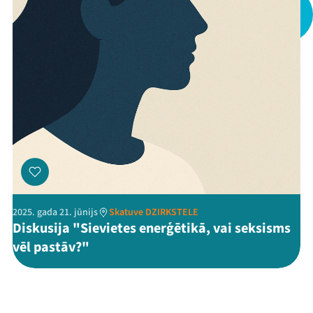
Threads
Facebook
Youtube
X
Instagram
Flick
TikTok
2025. gada 21. jūnijs
Skatuve DZIRKSTELE
Diskusija "Sievietes enerģētikā, vai seksisms
vēl pastāv?"