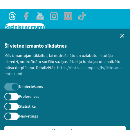
Threads
Facebook
Youtube
Instagram
Flick
TikTok
Sazinies ar mums
Privātuma politika
Lietošanas noteikumi un sīkdatņu politika
Šī vietne izmanto sīkdatnes
Bērnu aizsardzības politika
Mēs izmantojam sīkfailus, lai nodrošinātu un uzlabotu lietotāju
© 2026 Sarunu festivāls LAMPA Visas tiesības
pieredzi, nodrošinātu sociālo saziņas līdzekļu funkcijas un analizētu
paturētas.
mūsu datplūsmu. Detalizētāk:
https://festivalslampa.lv/lv/lietosanas-
noteikumi
Nepieciešams
Piesakies jaunumiem!
Preferences
Statistika
Nepalaid garām aktuālāko informāciju!
Mārketings