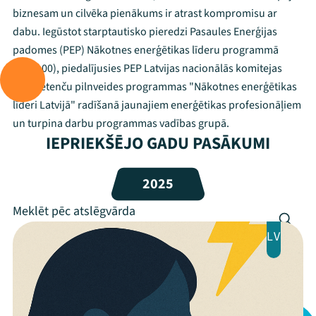
biznesam un cilvēka pienākums ir atrast kompromisu ar
Mana programma
dabu. Iegūstot starptautisko pieredzi Pasaules Enerģijas
padomes (PEP) Nākotnes enerģētikas līderu programmā
(FEL-100), piedalījusies PEP Latvijas nacionālās komitejas
Festivāls
kompetenču pilnveides programmas "Nākotnes enerģētikas
Programma
līderi Latvijā" radīšanā jaunajiem enerģētikas profesionāļiem
un turpina darbu programmas vadības grupā.
Arhīvs
IEPRIEKŠĒJO GADU PASĀKUMI
Viņi bija LAMPĀ 2026
2025
Jaunumi
Ziedo
LV
Veikals
Kontakti