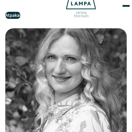
Atpakaļ