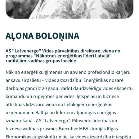
AĻONA BOLOŅINA
AS "Latvenergo" Vides pārvaldības direktore, viena no
programmas "Nākotnes enerģētikas līderi Latvijā"
radītājām, vadības grupas locekle
Nāk no enerģētiķu ģimenes un apvieno profesionālo karjeru
ar savu sirdslietu – vides aizsardzību. Enerģētikas nozarē
darbojas gandrīz 20 gadu, vadot daudzveidīgu vides ekspertu
komandu un rūpējoties par vides ilgtspējas un biznesa
attīstības līdzsvaru vienā no lielākajiem enerģētikas
uzņēmumiem Baltijā un līderiem atjaunīgās enerģijas
izmantošanā - AS "Latvenergo". Pilnveido līderības un
biznesa vadības prasmes Executive MBA studijās Rīgas
Ekonomikas augstskolā un tic, ka vides aizsardzība ir iespēja