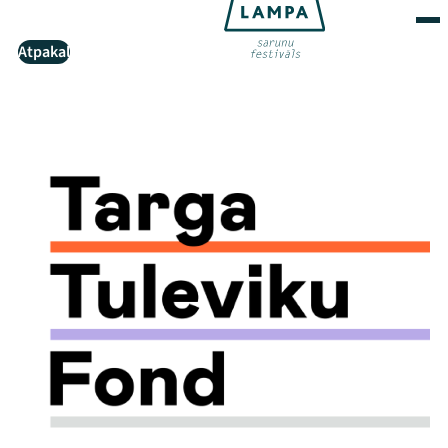
Atpakaļ