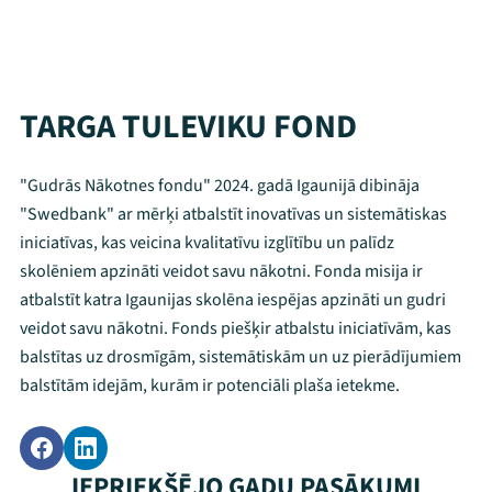
TARGA TULEVIKU FOND
"Gudrās Nākotnes fondu" 2024. gadā Igaunijā dibināja
"Swedbank" ar mērķi atbalstīt inovatīvas un sistemātiskas
iniciatīvas, kas veicina kvalitatīvu izglītību un palīdz
skolēniem apzināti veidot savu nākotni. Fonda misija ir
atbalstīt katra Igaunijas skolēna iespējas apzināti un gudri
veidot savu nākotni. Fonds piešķir atbalstu iniciatīvām, kas
balstītas uz drosmīgām, sistemātiskām un uz pierādījumiem
balstītām idejām, kurām ir potenciāli plaša ietekme.
Mana programma
IEPRIEKŠĒJO GADU PASĀKUMI
Festivāls