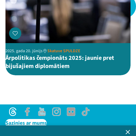
Threads
Facebook
Youtube
X
Instagram
Flick
TikTok
2025. gada 20. jūnijs
Skatuve SPULDZE
Ārpolitikas čempionāts 2025: jaunie pret
bijušajiem diplomātiem
Threads
Facebook
Youtube
Instagram
Flick
TikTok
Sazinies ar mums
Privātuma politika