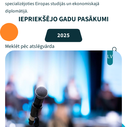
specializējoties Eiropas studijās un ekonomiskajā
Festivāls
diplomātijā.
IEPRIEKŠĒJO GADU PASĀKUMI
Programma
2025
Arhīvs
Viņi bija LAMPĀ 2026
LV
Jaunumi
Ziedo
Veikals
Kontakti