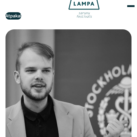
Atpakaļ