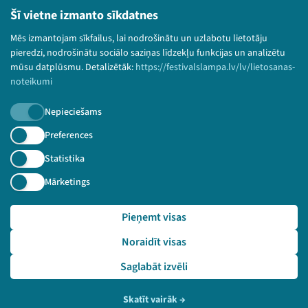
Lietošanas noteikumi un sīkdatņu politika
Šī vietne izmanto sīkdatnes
Bērnu aizsardzības politika
Mēs izmantojam sīkfailus, lai nodrošinātu un uzlabotu lietotāju
© 2026 Sarunu festivāls LAMPA Visas tiesības
pieredzi, nodrošinātu sociālo saziņas līdzekļu funkcijas un analizētu
paturētas.
mūsu datplūsmu. Detalizētāk:
https://festivalslampa.lv/lv/lietosanas-
noteikumi
Nepieciešams
Piesakies jaunumiem!
Preferences
Statistika
Nepalaid garām aktuālāko informāciju!
Mārketings
Pieņemt visas
Pieteikties
Noraidīt visas
🔗 https://festivalslampa.lv/lv/dalibnieki/6738
Saglabāt izvēli
Skatīt vairāk
→