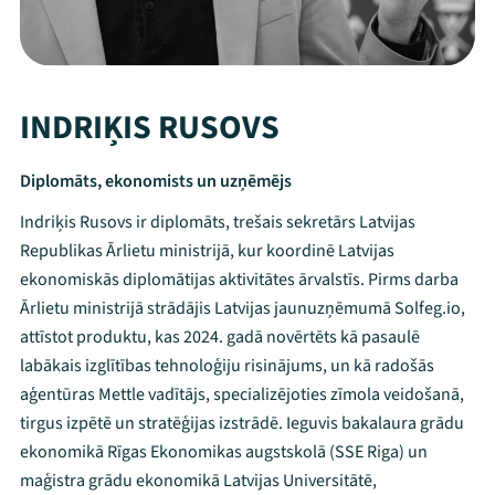
INDRIĶIS RUSOVS
Diplomāts, ekonomists un uzņēmējs
Indriķis Rusovs ir diplomāts, trešais sekretārs Latvijas
Republikas Ārlietu ministrijā, kur koordinē Latvijas
ekonomiskās diplomātijas aktivitātes ārvalstīs. Pirms darba
Ārlietu ministrijā strādājis Latvijas jaunuzņēmumā Solfeg.io,
attīstot produktu, kas 2024. gadā novērtēts kā pasaulē
labākais izglītības tehnoloģiju risinājums, un kā radošās
aģentūras Mettle vadītājs, specializējoties zīmola veidošanā,
tirgus izpētē un stratēģijas izstrādē. Ieguvis bakalaura grādu
ekonomikā Rīgas Ekonomikas augstskolā (SSE Riga) un
Mana programma
maģistra grādu ekonomikā Latvijas Universitātē,