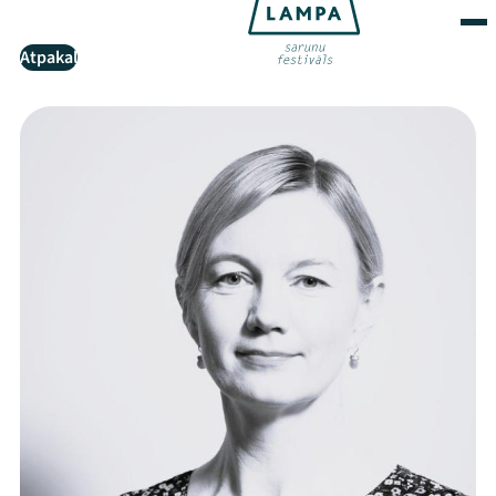
Atpakaļ