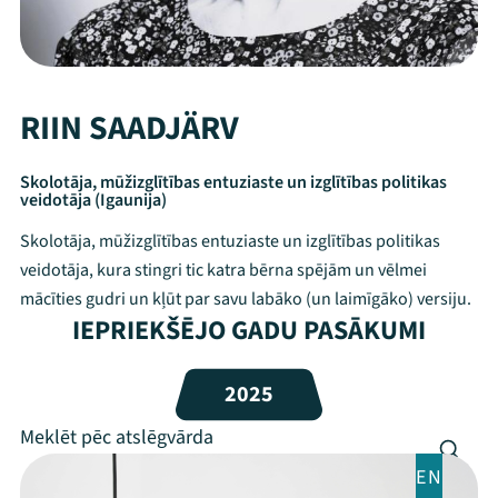
RIIN SAADJÄRV
Skolotāja, mūžizglītības entuziaste un izglītības politikas
veidotāja (Igaunija)
Skolotāja, mūžizglītības entuziaste un izglītības politikas
veidotāja, kura stingri tic katra bērna spējām un vēlmei
mācīties gudri un kļūt par savu labāko (un laimīgāko) versiju.
IEPRIEKŠĒJO GADU PASĀKUMI
Mana programma
2025
Festivāls
Programma
EN