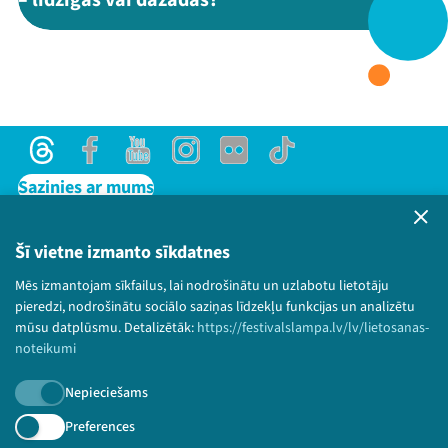
– līdzīgas vai dažādas?"
Threads
Facebook
Youtube
X
Instagram
Flick
TikTok
Threads
Facebook
Youtube
Instagram
Flick
TikTok
Sazinies ar mums
Privātuma politika
Lietošanas noteikumi un sīkdatņu politika
Šī vietne izmanto sīkdatnes
Bērnu aizsardzības politika
Mēs izmantojam sīkfailus, lai nodrošinātu un uzlabotu lietotāju
© 2026 Sarunu festivāls LAMPA Visas tiesības
pieredzi, nodrošinātu sociālo saziņas līdzekļu funkcijas un analizētu
paturētas.
mūsu datplūsmu. Detalizētāk:
https://festivalslampa.lv/lv/lietosanas-
noteikumi
Nepieciešams
Piesakies jaunumiem!
Preferences