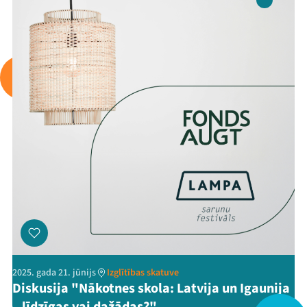
Arhīvs
Viņi bija LAMPĀ 2026
Jaunumi
Ziedo
Veikals
Kontakti
2025. gada 21. jūnijs
Izglītības skatuve
Diskusija "Nākotnes skola: Latvija un Igaunija