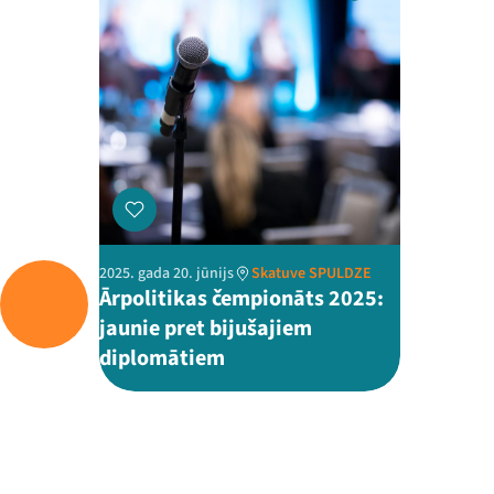
2025. gada 20. jūnijs
Skatuve SPULDZE
Ārpolitikas čempionāts 2025:
jaunie pret bijušajiem
diplomātiem