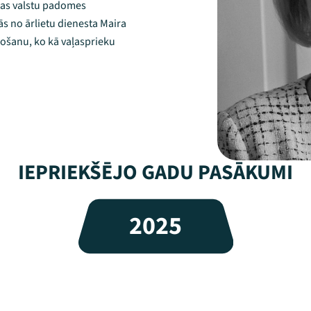
ūras valstu padomes
s no ārlietu dienesta Maira
lkošanu, ko kā vaļasprieku
IEPRIEKŠĒJO GADU PASĀKUMI
2025