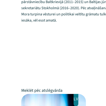
pārstāvniecību Baltkrievijā (2011–2015) un Baltijas j
sekretariātu Stokholmā (2016–2020). Pēc atvaļināšanā
Mora turpina vēsturei un politikai veltītu grāmatu tu
iesāka, vēl esot amatā.
LV