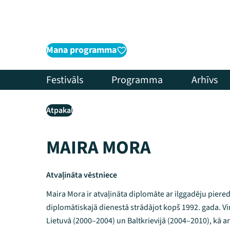
Mana programma
Festivāls
Programma
Arhīvs
Atpakaļ
MAIRA MORA
Atvaļināta vēstniece
Maira Mora ir atvaļināta diplomāte ar ilggadēju pieredzi
diplomātiskajā dienestā strādājot kopš 1992. gada. Viņa
Lietuvā (2000–2004) un Baltkrievijā (2004–2010), kā ar