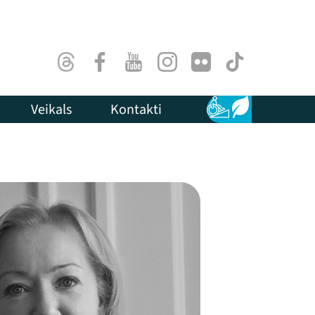
Threads
Facebook
Youtube
Instagram
Flick
TikTok
Veikals
Kontakti
Pieejamība
Ilgtspēja