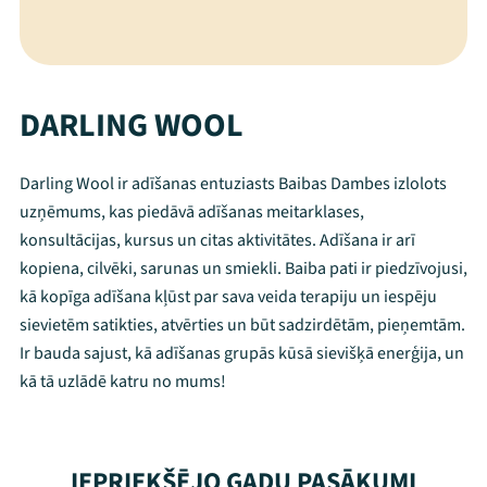
DARLING WOOL
Darling Wool ir adīšanas entuziasts Baibas Dambes izlolots
uzņēmums, kas piedāvā adīšanas meitarklases,
konsultācijas, kursus un citas aktivitātes. Adīšana ir arī
kopiena, cilvēki, sarunas un smiekli. Baiba pati ir piedzīvojusi,
kā kopīga adīšana kļūst par sava veida terapiju un iespēju
sievietēm satikties, atvērties un būt sadzirdētām, pieņemtām.
Ir bauda sajust, kā adīšanas grupās kūsā sievišķā enerģija, un
kā tā uzlādē katru no mums!
Mana programma
Festivāls
IEPRIEKŠĒJO GADU PASĀKUMI