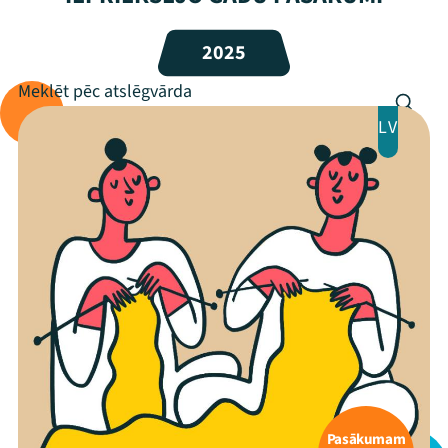
Programma
2025
Arhīvs
Viņi bija LAMPĀ 2026
LV
Jaunumi
Ziedo
Veikals
Kontakti
Pasākumam