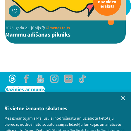
nav video
ieraksta
Threads
Facebook
Youtube
X
Instagram
Flick
TikTok
2025. gada 21. jūnijs
Ģimenes telts
Mammu adīšanas pikniks
Threads
Facebook
Youtube
Instagram
Flick
TikTok
Sazinies ar mums
Privātuma politika
Lietošanas noteikumi un sīkdatņu politika
Šī vietne izmanto sīkdatnes
Bērnu aizsardzības politika
Mēs izmantojam sīkfailus, lai nodrošinātu un uzlabotu lietotāju
© 2026 Sarunu festivāls LAMPA Visas tiesības
pieredzi, nodrošinātu sociālo saziņas līdzekļu funkcijas un analizētu
paturētas.
mūsu datplūsmu. Detalizētāk:
https://festivalslampa.lv/lv/lietosanas-