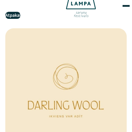
Atpakaļ