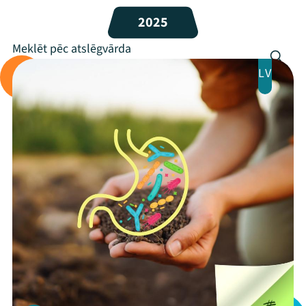
2025
Programma
Arhīvs
LV
Viņi bija LAMPĀ 2026
Jaunumi
Ziedo
Veikals
Kontakti