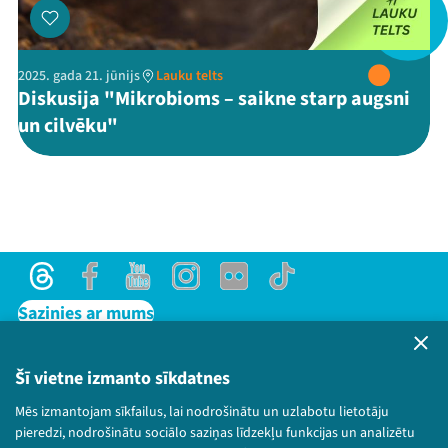
2025. gada 21. jūnijs
Lauku telts
Threads
Facebook
Youtube
X
Instagram
Flick
TikTok
Diskusija "Mikrobioms – saikne starp augsni
un cilvēku"
Threads
Facebook
Youtube
Instagram
Flick
TikTok
Sazinies ar mums
Privātuma politika
Lietošanas noteikumi un sīkdatņu politika
Šī vietne izmanto sīkdatnes
Bērnu aizsardzības politika
Mēs izmantojam sīkfailus, lai nodrošinātu un uzlabotu lietotāju
© 2026 Sarunu festivāls LAMPA Visas tiesības
pieredzi, nodrošinātu sociālo saziņas līdzekļu funkcijas un analizētu