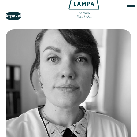
Atpakaļ