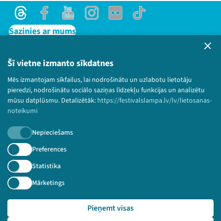
Threads
Facebook
Youtube
Instagram
Flick
TikTok
Sazinies ar mums
Privātuma politika
Lietošanas noteikumi un sīkdatņu politika
Šī vietne izmanto sīkdatnes
Bērnu aizsardzības politika
Mēs izmantojam sīkfailus, lai nodrošinātu un uzlabotu lietotāju
© 2026 Sarunu festivāls LAMPA Visas tiesības
pieredzi, nodrošinātu sociālo saziņas līdzekļu funkcijas un analizētu
paturētas.
mūsu datplūsmu. Detalizētāk:
https://festivalslampa.lv/lv/lietosanas-
noteikumi
Nepieciešams
Piesakies jaunumiem!
Preferences
Statistika
Nepalaid garām aktuālāko informāciju!
Mārketings
Pieņemt visas
Pieteikties