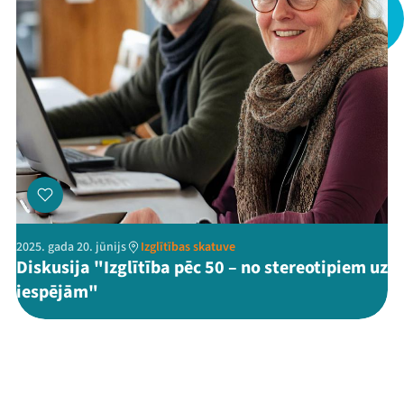
Threads
Facebook
Youtube
X
Instagram
Flick
TikTok
2025. gada 20. jūnijs
Izglītības skatuve
Diskusija "Izglītība pēc 50 – no stereotipiem uz
iespējām"