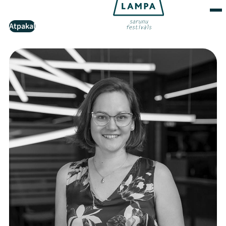
Atpakaļ