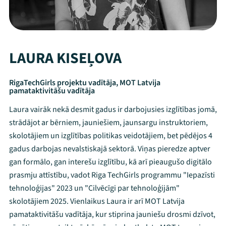
LAURA KISEĻOVA
RigaTechGirls projektu vadītāja, MOT Latvija
pamataktivitāšu vadītāja
Laura vairāk nekā desmit gadus ir darbojusies izglītības jomā,
strādājot ar bērniem, jauniešiem, jaunsargu instruktoriem,
skolotājiem un izglītības politikas veidotājiem, bet pēdējos 4
gadus darbojas nevalstiskajā sektorā. Viņas pieredze aptver
gan formālo, gan interešu izglītību, kā arī pieaugušo digitālo
prasmju attīstību, vadot Riga TechGirls programmu "Iepazīsti
tehnoloģijas" 2023 un "Cilvēcīgi par tehnoloģijām"
skolotājiem 2025. Vienlaikus Laura ir arī MOT Latvija
pamataktivitāšu vadītāja, kur stiprina jauniešu drosmi dzīvot,