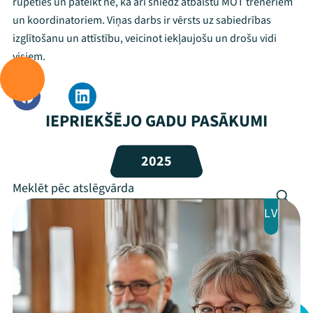
rūpēties un pateikt nē, kā arī sniedz atbalstu MOT treneriem
Mana programma
un koordinatoriem. Viņas darbs ir vērsts uz sabiedrības
izglītošanu un attīstību, veicinot iekļaujošu un drošu vidi
visiem.
Festivāls
Programma
IEPRIEKŠĒJO GADU PASĀKUMI
Arhīvs
Viņi bija LAMPĀ 2026
2025
Jaunumi
LV
Ziedo
Veikals
Kontakti