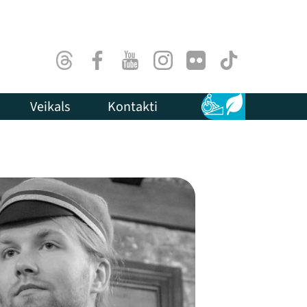
Threads
Facebook
Youtube
Instagram
Flick
TikTok
Veikals
Kontakti
Pieejamība
Ilgtspēja