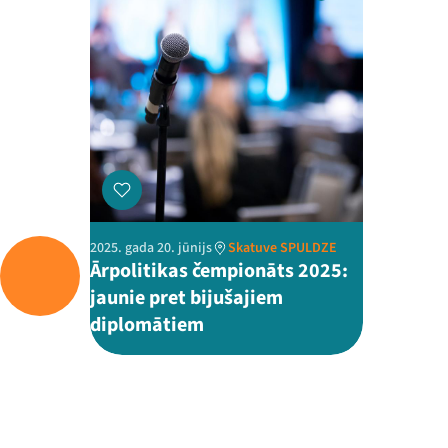
2025. gada 20. jūnijs
Skatuve SPULDZE
Ārpolitikas čempionāts 2025:
jaunie pret bijušajiem
diplomātiem