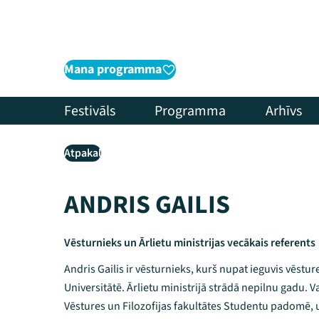
Mana programma
Festivāls
Programma
Arhīvs
Atpakaļ
ANDRIS GAILIS
Vēsturnieks un Ārlietu ministrijas vecākais referents
Andris Gailis ir vēsturnieks, kurš nupat ieguvis vēstur
Universitātē. Ārlietu ministrijā strādā nepilnu gadu. 
Vēstures un Filozofijas fakultātes Studentu padomē, 