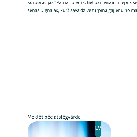
korporācijas “Patria” biedrs. Bet pāri visam ir lepns
senās Dignājas, kurš savā dzīvē turpina gājienu no ma
LV