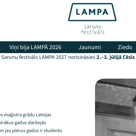
Viņi bija LAMPĀ 2026
Jaunumi
Ziedo
Sarunu festivāls LAMPA 2027 norisināsies
2.–3. jūlijā Cēsīs
es maģistra grādu Latvijas
Vairākus gadus darbojās
un jau piecus gadus ir studentu