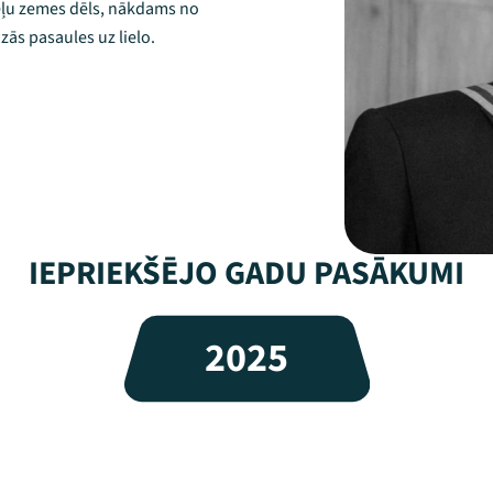
 sēļu zemes dēls, nākdams no
zās pasaules uz lielo.
IEPRIEKŠĒJO GADU PASĀKUMI
2025