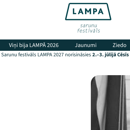
Viņi bija LAMPĀ 2026
Jaunumi
Ziedo
Sarunu festivāls LAMPA 2027 norisināsies
2.–3. jūlijā Cēsīs