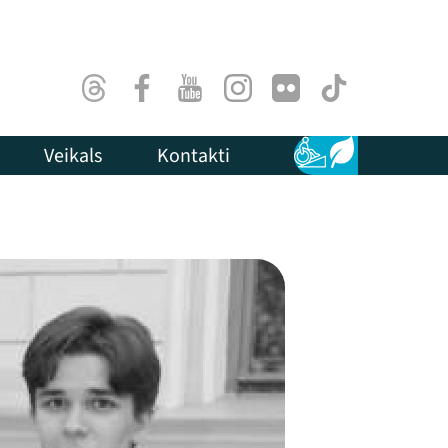
Threads
Facebook
Youtube
Instagram
Flick
TikTok
Veikals
Kontakti
Pieejamība
Ilgtspēja