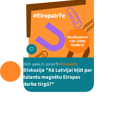
Pasākumam
nav video
ieraksta
2025. gada 21. jūnijs
#EiropaIrTe
Diskusija "Kā Latvijai kļūt par
talantu magnētu Eiropas
darba tirgū?"