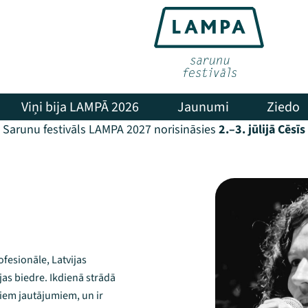
Viņi bija LAMPĀ 2026
Jaunumi
Ziedo
Sarunu festivāls LAMPA 2027 norisināsies
2.–3. jūlijā Cēsīs
ofesionāle, Latvijas
jas biedre. Ikdienā strādā
āliem jautājumiem, un ir