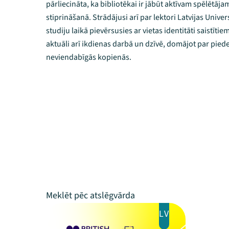
pārliecināta, ka bibliotēkai ir jābūt aktīvam spēlētāj
stiprināšanā. Strādājusi arī par lektori Latvijas Unive
studiju laikā pievērsusies ar vietas identitāti saistīti
aktuāli arī ikdienas darbā un dzīvē, domājot par pied
neviendabīgās kopienās.
LV