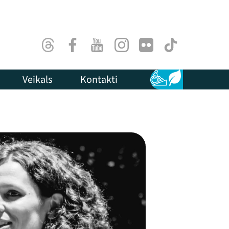
Threads
Facebook
Youtube
Instagram
Flick
TikTok
Veikals
Kontakti
Pieejamība
Ilgtspēja