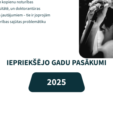
am kopienu noturības
rsitātē, un doktorantūras
em jautājumiem – tie ir joprojām
erības sajūtas problemātiku
IEPRIEKŠĒJO GADU PASĀKUMI
2025