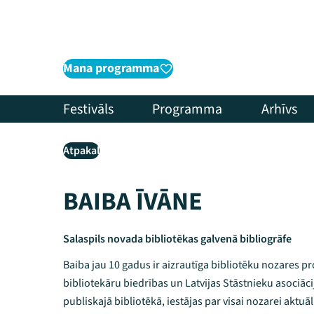
Mana programma
Festivāls
Programma
Arhīvs
Atpakaļ
BAIBA ĪVĀNE
Salaspils novada bibliotēkas galvenā bibliogrāfe
Baiba jau 10 gadus ir aizrautīga bibliotēku nozares pr
bibliotekāru biedrības un Latvijas Stāstnieku asociāci
publiskajā bibliotēkā, iestājas par visai nozarei aktu