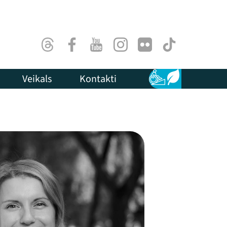
Threads
Facebook
Youtube
Instagram
Flick
TikTok
Veikals
Kontakti
Pieejamība
Ilgtspēja