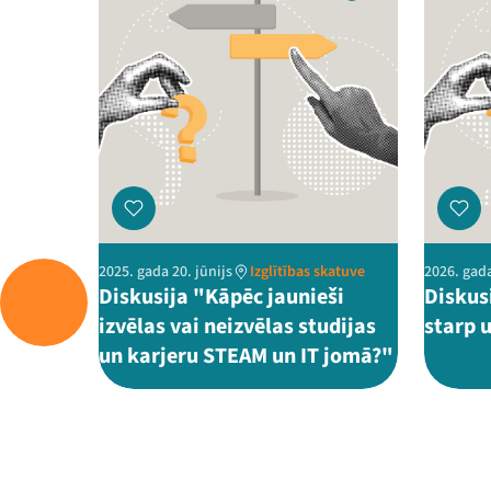
2025. gada 20. jūnijs
Izglītības skatuve
2026. gada
Diskusija "Kāpēc jaunieši
Diskus
izvēlas vai neizvēlas studijas
starp 
un karjeru STEAM un IT jomā?"