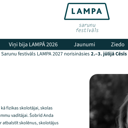
Viņi bija LAMPĀ 2026
Jaunumi
Ziedo
Sarunu festivāls LAMPA 2027 norisināsies
2.–3. jūlijā Cēsīs
kā fizikas skolotājai, skolas
ammu vadītājai. Šobrīd Anda
r atbalstīt skolēnus, skolotājus