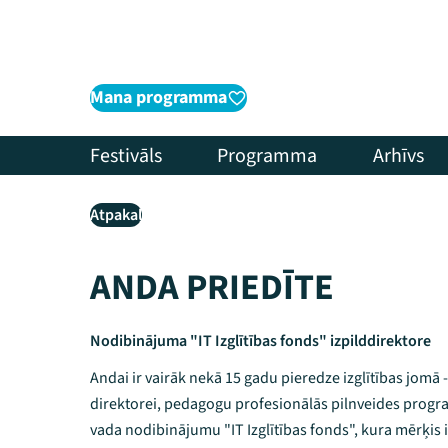
Mana programma
Festivāls
Programma
Arhīvs
Atpakaļ
ANDA PRIEDĪTE
Nodibinājuma "IT Izglītības fonds" izpilddirektore
Andai ir vairāk nekā 15 gadu pieredze izglītības jomā - 
direktorei, pedagogu profesionālās pilnveides progr
vada nodibinājumu "IT Izglītības fonds", kura mērķis i