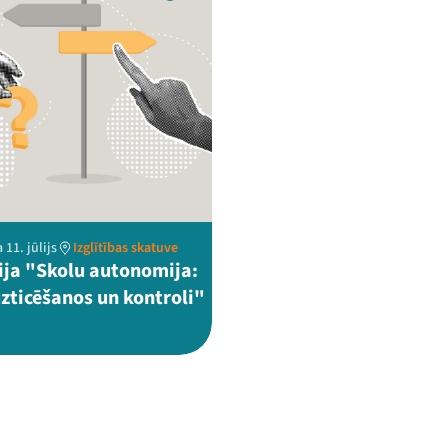
 11. jūlijs
Izglītības skatuve
ija "Skolu autonomija:
uzticēšanos un kontroli"