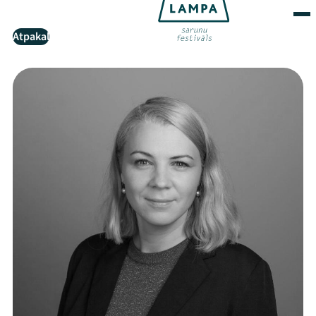
Atpakaļ