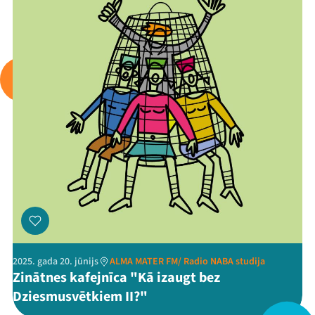
Arhīvs
Viņi bija LAMPĀ 2026
Jaunumi
Ziedo
Veikals
Kontakti
2025. gada 20. jūnijs
ALMA MATER FM/ Radio NABA studija
Zinātnes kafejnīca "Kā izaugt bez
Dziesmusvētkiem II?"