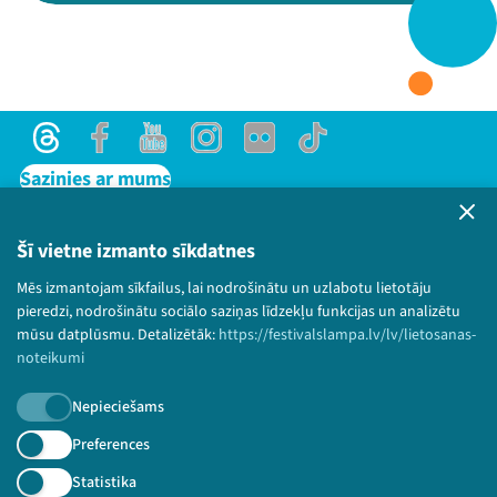
Threads
Facebook
Youtube
X
Instagram
Flick
TikTok
Threads
Facebook
Youtube
Instagram
Flick
TikTok
Sazinies ar mums
Privātuma politika
Lietošanas noteikumi un sīkdatņu politika
Šī vietne izmanto sīkdatnes
Bērnu aizsardzības politika
Mēs izmantojam sīkfailus, lai nodrošinātu un uzlabotu lietotāju
© 2026 Sarunu festivāls LAMPA Visas tiesības
pieredzi, nodrošinātu sociālo saziņas līdzekļu funkcijas un analizētu
paturētas.
mūsu datplūsmu. Detalizētāk:
https://festivalslampa.lv/lv/lietosanas-
noteikumi
Nepieciešams
Piesakies jaunumiem!
Preferences
Statistika
Nepalaid garām aktuālāko informāciju!