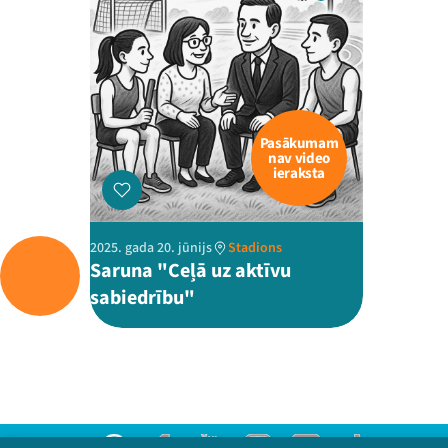
Pasākumam
nav video
ieraksta
2025. gada 20. jūnijs
Stadions
Saruna "Ceļā uz aktīvu
sabiedrību"