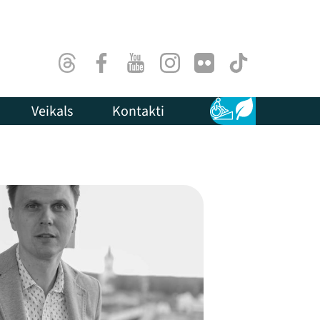
Threads
Facebook
Youtube
Instagram
Flick
TikTok
Veikals
Kontakti
Pieejamība
Ilgtspēja