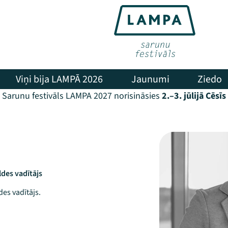
Viņi bija LAMPĀ 2026
Jaunumi
Ziedo
Sarunu festivāls LAMPA 2027 norisināsies
2.–3. jūlijā Cēsīs
des vadītājs
es vadītājs.