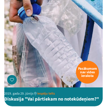
Pasākumam
nav video
ieraksta
2019. gada 29. jūnijs
Iespēju telts
Diskusija "Vai pārtiekam no notekūdeņiem?"