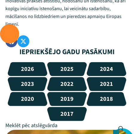
inovatīvas prakses attīstību, nodošanu un īstenošanu, kā arī
kopīgu iniciatīvu īstenošanu, lai veicinātu sadarbību,
mācīšanos no līdzbiedriem un pieredzes apmaiņu Eiropas
līmenī.
IEPRIEKŠĒJO GADU PASĀKUMI
2026
2025
2024
2023
2022
2021
2020
2019
2018
2017