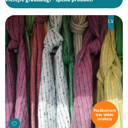
LV
Pasākumam
nav video
ieraksta