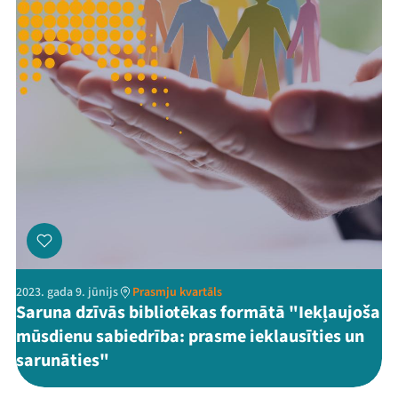
2023. gada 9. jūnijs
Prasmju kvartāls
Saruna dzīvās bibliotēkas formātā "Iekļaujoša
mūsdienu sabiedrība: prasme ieklausīties un
sarunāties"