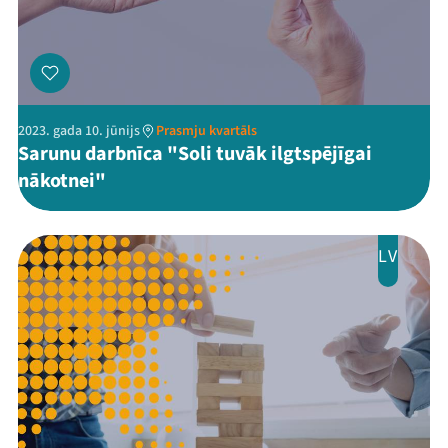
2023. gada 10. jūnijs
Prasmju kvartāls
Sarunu darbnīca "Soli tuvāk ilgtspējīgai
nākotnei"
LV