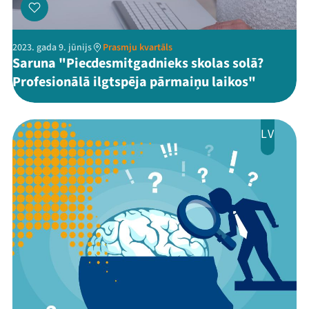
2023. gada 9. jūnijs
Prasmju kvartāls
Saruna "Piecdesmitgadnieks skolas solā?
Profesionālā ilgtspēja pārmaiņu laikos"
LV