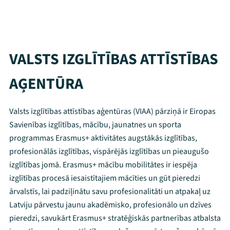
VALSTS IZGLĪTĪBAS ATTĪSTĪBAS
AĢENTŪRA
Valsts izglītības attīstības aģentūras (VIAA) pārziņā ir Eiropas
Savienības izglītības, mācību, jaunatnes un sporta
programmas Erasmus+ aktivitātes augstākās izglītības,
profesionālās izglītības, vispārējās izglītības un pieaugušo
izglītības jomā. Erasmus+ mācību mobilitātes ir iespēja
izglītības procesā iesaistītajiem mācīties un gūt pieredzi
ārvalstīs, lai padziļinātu savu profesionalitāti un atpakaļ uz
Latviju pārvestu jaunu akadēmisko, profesionālo un dzīves
pieredzi, savukārt Erasmus+ stratēģiskās partnerības atbalsta