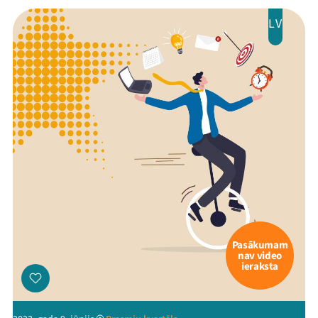
LV
Pasākumam
nav video
ieraksta