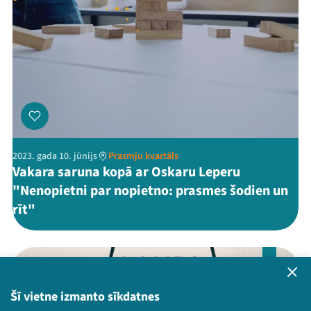
2023. gada 10. jūnijs
Prasmju kvartāls
Vakara saruna kopā ar Oskaru Leperu
"Nenopietni par nopietno: prasmes šodien un
rīt"
LV
Šī vietne izmanto sīkdatnes