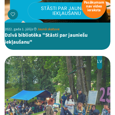
Pasākumam
nav video
ieraksta
2022. gada 1. jūlijs
Jaunā skatuve
Dzīvā bibliotēka "Stāsti par jauniešu
iekļaušanu"
LV