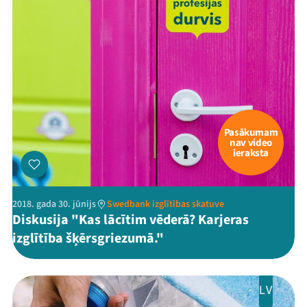
Pasākumam
nav video
ieraksta
2018. gada 30. jūnijs
Swedbank izglītības skatuve
Diskusija "Kas lācītim vēderā? Karjeras
izglītība šķērsgriezumā."
LV