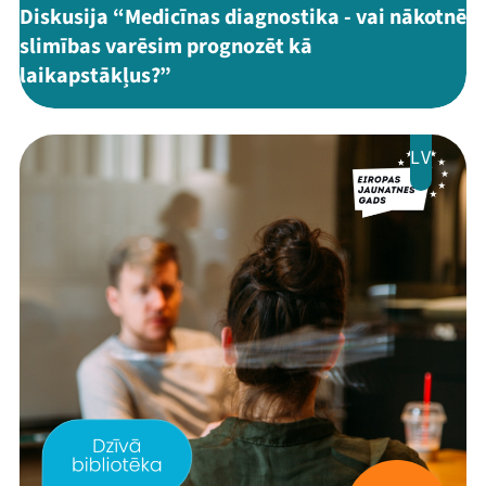
Diskusija “Medicīnas diagnostika - vai nākotnē
Ziedo
slimības varēsim prognozēt kā
Veikals
laikapstākļus?”
Kontakti
LV
Threads
Facebook
Youtube
X
Instagram
Flick
TikTok