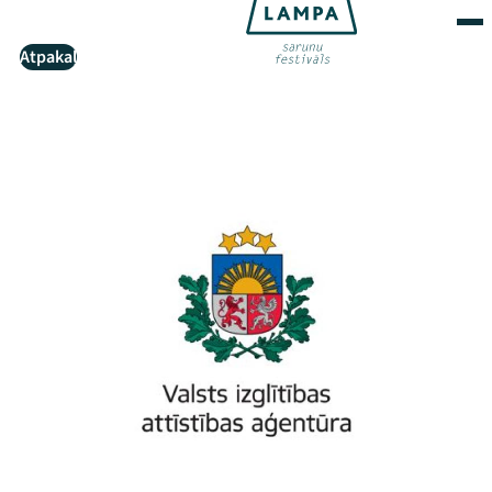
Atpakaļ