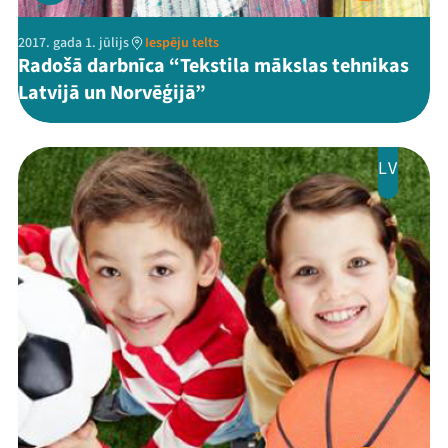
2017. gada 1. jūlijs
Iespēju telts
Radošā darbnīca “Tekstila mākslas tehnikas
Latvijā un Norvēģijā”
LV