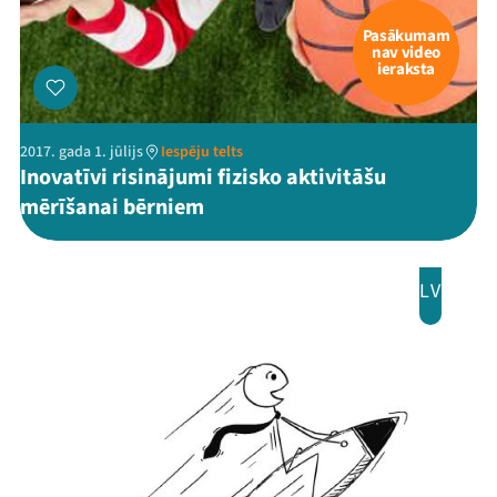
Pasākumam
nav video
ieraksta
2017. gada 1. jūlijs
Iespēju telts
Inovatīvi risinājumi fizisko aktivitāšu
mērīšanai bērniem
LV