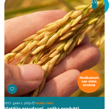
LV
Pasākumam
nav video
ieraksta
2017. gada 1. jūlijs
Iespēju telts
Vietējie graudaugi - spēka produkti