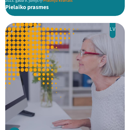
2023. gada 9. jūnijs
Prasmju kvartāls
Pielaiko prasmes
LV