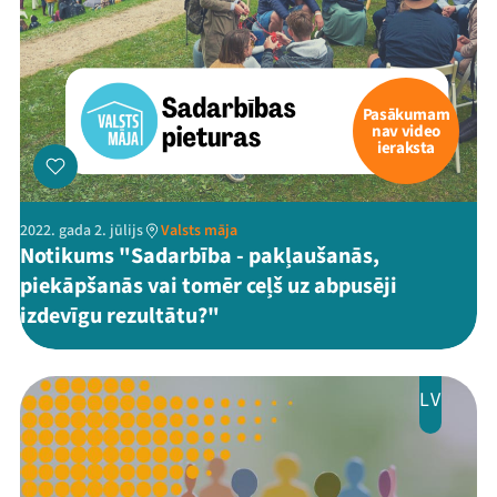
Pasākumam
nav video
ieraksta
2022. gada 2. jūlijs
Valsts māja
Notikums "Sadarbība - pakļaušanās,
piekāpšanās vai tomēr ceļš uz abpusēji
izdevīgu rezultātu?"
LV