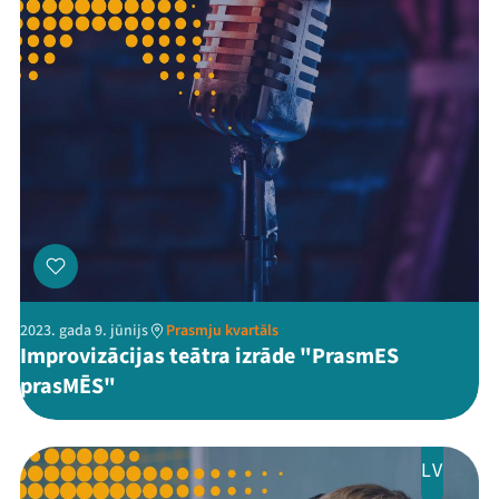
2023. gada 9. jūnijs
Prasmju kvartāls
Improvizācijas teātra izrāde "PrasmES
prasMĒS"
LV