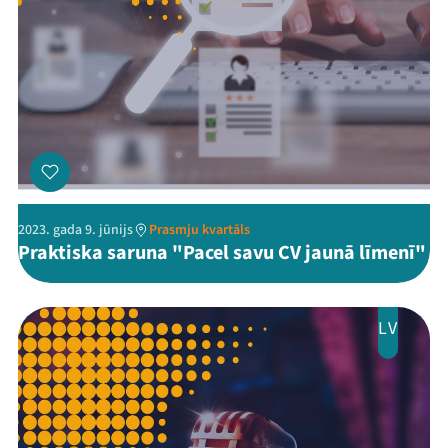
2023. gada 9. jūnijs
Prasmju kvartāls
Praktiska saruna "Pacel savu CV jaunā līmenī"
LV