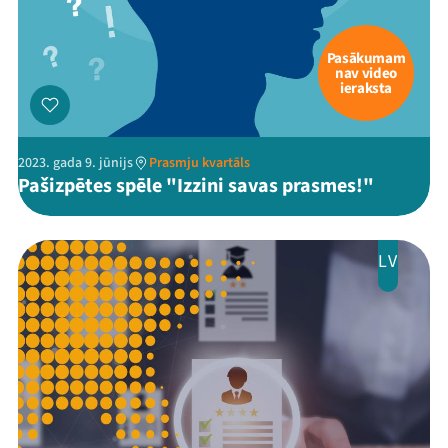
Pasākumam
nav video
ieraksta
2023. gada 9. jūnijs
Prasmju kvartāls
Pašizpētes spēle "Izzini savas prasmes!"
LV