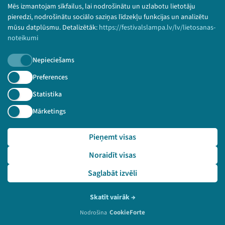
Mēs izmantojam sīkfailus, lai nodrošinātu un uzlabotu lietotāju
pieredzi, nodrošinātu sociālo saziņas līdzekļu funkcijas un analizētu
mūsu datplūsmu. Detalizētāk:
https://festivalslampa.lv/lv/lietosanas-
noteikumi
Nepieciešams
Preferences
Statistika
Mārketings
Pieņemt visas
Noraidīt visas
Saglabāt izvēli
2024. gada 5. jūlijs
Norvēģu telts
Izrāde "Zinātnes teātra performance"
Skatīt vairāk
→
CookieForte
Nodrošina
LV