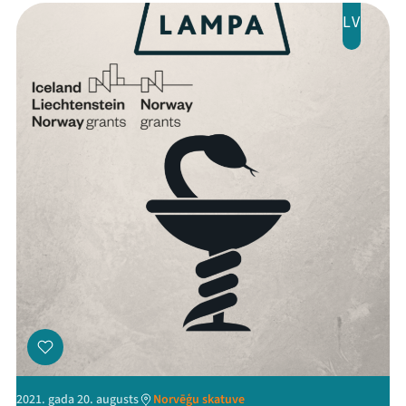
LV
Mana programma
Festivāls
Programma
Arhīvs
Viņi bija LAMPĀ 2026
Jaunumi
2021. gada 20. augusts
Norvēģu skatuve