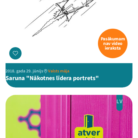
Pasākumam
nav video
ieraksta
2018. gada 29. jūnijs
Valsts māja
Saruna "Nākotnes līdera portrets"
LV