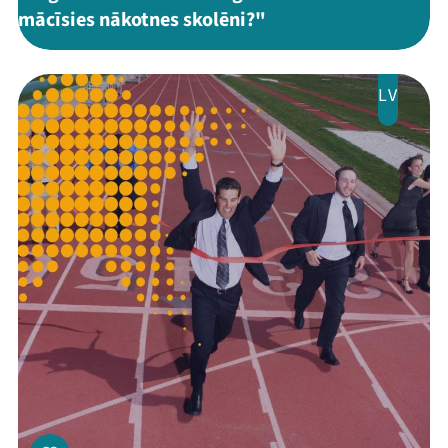
mācīsies nākotnes skolēni?"
LV